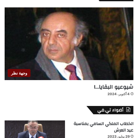
وجهة نظر
شيوعيو البقايا…!
4 أكتوبر، 2024
أضواء تي.في
الخطاب الملكي السامي بمناسبة
عيد العرش
29 يوليو، 2023