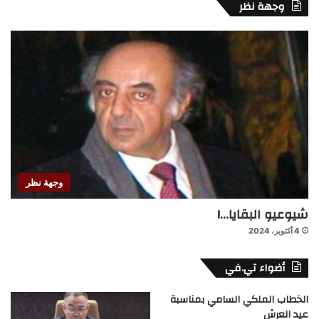
وجهة نظر
وجهة نظر
شيوعيو البقايا…!
4 أكتوبر، 2024
أضواء تي.في
الخطاب الملكي السامي بمناسبة
عيد العرش