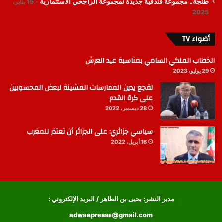
طنجة.. مجموعة فندقية جديدة لمجموعة الراجحي الاستثمارية
15 يناير،
2025
أضواء TV
الخطاب الملكي السامي بمناسبة عيد العرش
29 يوليو، 2023
لقجع يدين الممارسات المشينة لبعض المحسوبين
على كرة القدم
28 ديسمبر، 2022
سياسي جزائري: على الجزائر أن تعتذر للمغرب
16 أبريل، 2022
مدير النشر: يحيى بن الطاهر / البريد الإلكتروني :
adwaepresse@gmail.com