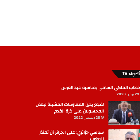
أضواء TV
خطاب الملكي السامي بمناسبة عيد العرش
29 يوليو، 2023
لقجع يدين الممارسات المشينة لبعض
المحسوبين على كرة القدم
28 ديسمبر، 2022
سياسي جزائري: على الجزائر أن تعتذر
للمغرب