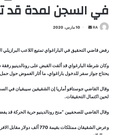
في السجن لمدة قد تتجاوز ا
أرسل
RA
10 مارس، 2020
بريدا
إلكترونيا
رفض قاضي التحقيق في الباراغواي تمتيع اللاعب البرازيلي الس
وكان شرطة البارغواي قد ألقت القبض على رونالدينيو رفقة شق
يحتاج جواز سفر للدخول باراغواي، ما أثار الغموض حول حمل 
وقال القاضي جوستافو أماريا إن الشقيقين سيبقيان في ال
لحين اكتمال التحقيقات.
وقال القاضي للصحفيين ”منح رونالدينيو حرية الحركة قد يفضي
وعرض الشقيقان ممتلكات بقيمة 