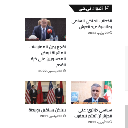
أضواء تي.في
الخطاب الملكي السامي
بمناسبة عيد العرش
29 يوليو، 2023
لقجع يدين الممارسات
المشينة لبعض
المحسوبين على كرة
القدم
28 ديسمبر، 2022
سياسي جزائري: على
بلينكن يستقبل بوريطة
الجزائر أن تعتذر للمغرب
23 نوفمبر، 2021
16 أبريل، 2022