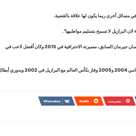
في مسائل أخرى ربما يكون لها علاقة بالقضية.
لان البرازيل لا تسمح بتسليم مواطنيها“.
وأنهى رونالدينيو (39 عاما)، لاعب جريميو وفلامنجو وباريس سان جيرمان السابق، مسيرته الاحترافية في 2015 وكان أفضل لاعب في
واختاره الاتحاد الدولي (الفيفا) كأفضل لاعب في العالم في عامي 2004 و2005 وفاز بكأس العالم مع البرازيل في 2002 وبدو
بينتيريست