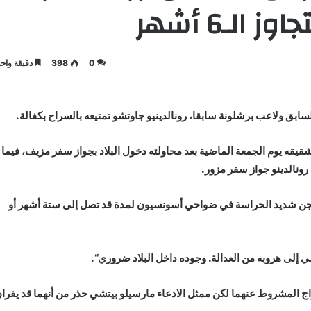
لـ6 أشهر
0
398
دقيقة واحد
ابق ولاعب برشلونة سابقا، رونالدينيو جاوتشو تمتيعه بالسراح بكفالة.
يقه يوم الجمعة الماضية بعد محاولته دخول البلاد بجواز سفر مزيف، فيما ل
رونالدينو جواز سفر مزور.
سجن شديد الحراسة في ضواحي أسونسيون لمدة قد تصل إلى ستة أشهر أو
 إلى هروبه من العدالة. وجوده داخل البلاد ضروري“.
770 ألف دولار مقابل الافراج المشروط عنهما لكن ممثل الادعاء مارسيلو بيتشي حذر من أنهما قد يفرا