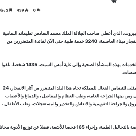
0
439
2 دقائق
يروت، الذي أعطى صاحب الجلالة الملك محمد السادس تعليماته السامية
لإقامته بهدف تقديم العلاجات الطبية العاجلة للمصابين جراء انفجار ميناء العاصمة، 3240 خدمة طبية حتى الآن لفائدة المتضررين من
واستفاد من خدمات المستشفى منذ 10 غشت تاريخ انطلاق الخدمات بهذه المنشأة الصحية وإلى غاية أمس السبت، 1435 شخصا، تلقوا
خصصات.
وهكذا أجرى الطاقم الطبي للمستشفى، الذي يكرس القيم المثلى للتضامن الفعال للمملكة تجاه هذا البلد المتضرر من آثار الانفجار، 24
من بينها الجراحة العامة، وطب العظام والمفاصل ، والدماغ والأعصاب
حروق والجراحة التقويمية والانعاش والتخدير والمستعجلات، وطب الأطفال ،
كما قدم خدمات علاجية أساسية متعددة من بينها 81 خدمة خاصة بالتحاليل الطبية، وإجراء 165 فحصا للأشعة، فضلا عن توزيع الأدوية مجانا