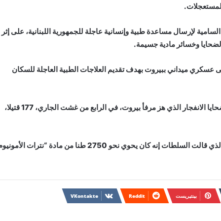
المستعجلات.
سامية لإرسال مساعدة طبية وإنسانية عاجلة للجمهورية اللبنانية، على إثر
الضحايا وخسائر مادية جسيمة.
ى عسكري ميداني ببيروت بهدف تقديم العلاجات الطبية العاجلة للسكان
وبحسب وزارة الصحة اللبنانية، فقد بلغت الحصيلة المؤقتة لضحايا الانفجار الذي هز مرفأ بيروت، في الرابع من غشت الجاري، 177 قتيلا،
ووفق تقديرات رسمية أولية، وقع انفجار المرفأ في عنبر 12، الذي قالت السلطات إنه كان يحوي نحو 2750 طنا من مادة “نترات الأ
بينتيريست