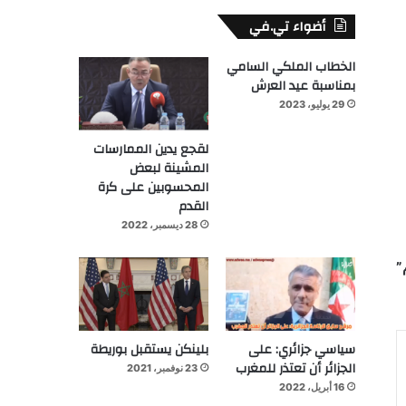
أضواء تي.في
الخطاب الملكي السامي
بمناسبة عيد العرش
29 يوليو، 2023
لقجع يدين الممارسات
المشينة لبعض
المحسوبين على كرة
القدم
28 ديسمبر، 2022
مونيوم”
سياسي جزائري: على
بلينكن يستقبل بوريطة
الجزائر أن تعتذر للمغرب
23 نوفمبر، 2021
16 أبريل، 2022