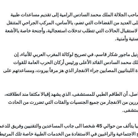
صاحب الجلالة الملك محمد السادس الرامية إلى تقديم مساعدات طبية
على العديد من الفضاءات التي تضم، بالأساس، المركب الجراحي المتنقل
 لاستقبال الحالات التي تتطلب تدخلات استعجالية، وأجنحة خاصة بالأشعة
تية وأمنية.
ل ماجور شكار قاسم، في تصريح لوكالة المغرب العربي للأنباء، إن
ك محمد السادس القائد الأعلى ورئيس أركان الحرب العامة للقوات
اللبنانيين المصابين جراء الانفجار الذي هز مرفأ بيروت، ومساعدتهم على
، أن الطاقم الطبي للمستشفى، الذي يشهد إقبالا مكثفا مند انطلاقته،
ين من الانفجار من جميع الجنسيات والفئات التي تضررت من الحادث
مستشفى.
وأبرز أن المستشفى الميداني، الذي يضم طاقما طبيا وتمريضيا يتألف من حوالي 45 شخصا الى جانب المساعدين والتقنيين وفريق للدع
الاجتماعية والراغبين في الاستفادة من الخدمات الطبية خاصة تلك المرتبط