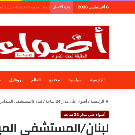
8 أغسطس, 2026
جديد الأخبار
: “Bahia By Light” قصر الباهية يضيء لتجربة فريدة
الرئيسية
سياسية
مجتمع
العالم
بروفايل
ر
الرئيسية
/
أضواء على مدار 24 ساعة
/
لبنان/المستشفى الميداني: 3200 خدمة طب
أضواء على مدار 24 ساعة
لبنان/المستشفى الميداني: 3200 