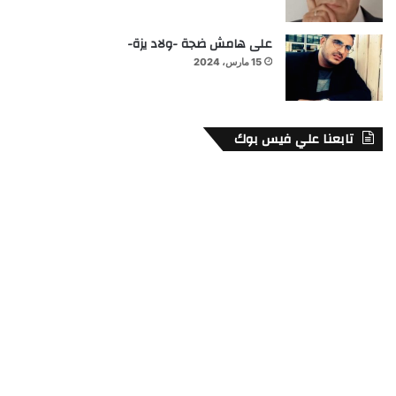
على هامش ضجة -ولاد يزة-
15 مارس، 2024
تابعنا علي فيس بوك