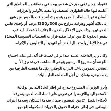
عقوبات زجرية في حق كل شخص يوجد في منطقة من المناطق التي
أعلنت فيها حالة الطوارئ الصحية، ولا يتقيد بالأوامر والقرارات
الصادرة عن السلطات العمومية، بحيث أنه يعاقب بالحبس من شهر
إلى ثلاثة أشهر وبغرامة تتراوح بين 300 و1300 درهم، أو بإحدى هاتين
العقوبتين ، وذلك دون الإخلال بالعقوبة الجنائية الاشد، كما يعاقب
بنفس العقوبة كل من عرقل تنفيذ قرارات السلطات العمومية المتخذة
في هذا الإطار باستعمال العنف أو التهديد أو التدليس أو الإكراه.
وكان وزير الداخلية السيد عبد الوافي لفتيت قد أكد، في بداية اجتماع
اللجنة، أن مشروع المرسوم يتوخى المساهمة في تحقيق الأمن
الصحي العمومي داخل التراب الوطني، بكل ما تقتضيه الظرفية من
يقظة وحزم وتفان من أجل المصلحة العليا للبلاد.
وأبرز الوزير أن المشروع يندرج في إطار اتخاذ التدابير الوقائية
الاستعجالية واللازمة والتي تفرض على السلطات العمومية، وفقا
لأحكام الفصل 21 من الدستور، ضمان سلامة السكان وسلامة التراب
الوطني، في إطار احترام الحقوق والحريات المكفولة للجميع.