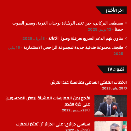
اخر الأخبار
مصطفى البركاني، حين تغنى الرݣادة بوجدان الغربة، ويصير الصوت
حصنا
13 يوليو، 2025
مناوي يتهم الدعم السريع بعرقلة وصول الاغاثة
8 أبريل، 2025
طنجة.. مجموعة فندقية جديدة لمجموعة الراجحي الاستثمارية
15 يناير،
2025
أضواء TV
الخطاب الملكي السامي بمناسبة عيد العرش
29 يوليو، 2023
لقجع يدين الممارسات المشينة لبعض المحسوبين
على كرة القدم
28 ديسمبر، 2022
سياسي جزائري: على الجزائر أن تعتذر للمغرب
16 أبريل، 2022