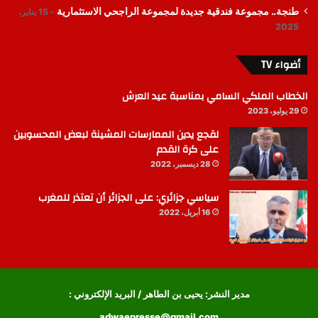
طنجة.. مجموعة فندقية جديدة لمجموعة الراجحي الاستثمارية
15 يناير،
2025
أضواء TV
الخطاب الملكي السامي بمناسبة عيد العرش
29 يوليو، 2023
لقجع يدين الممارسات المشينة لبعض المحسوبين
على كرة القدم
28 ديسمبر، 2022
سياسي جزائري: على الجزائر أن تعتذر للمغرب
16 أبريل، 2022
مدير النشر: يحيى بن الطاهر / البريد الإلكتروني :
adwaepresse@gmail.com