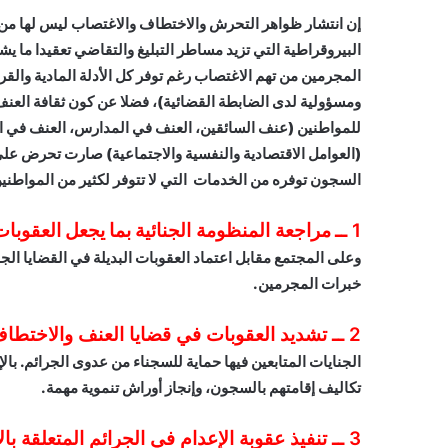
إن انتشار ظواهر التحرش والاختطاف والاغتصاب ليس لها م
البيروقراطية التي تزيد مساطر التبليغ والتقاضي تعقيدا ما يش
المجرمين من تهم الاغتصاب رغم توفر كل الأدلة المادية والقر
ومسؤولية لدى الضابطة القضائية)، فضلا عن كون ثقافة العنف
للمواطنين (عنف السائقين، العنف في المدارس، العنف في المو
(العوامل الاقتصادية والنفسية والاجتماعية) صارت تحرض عل
السجون توفره من الخدمات التي لا تتوفر لكثير من المواطنين
1 ــ
مراجعة المنظومة الجنائية
بما يجعل العقوبات
وعلى المجتمع مقابل اعتماد العقوبات البديلة في القضايا ال
خبرات المجرمين.
2 ــ تشديد العقوبات في قضايا العنف والاختطاف والاغتصاب
الجنايات المتابعين فيها حماية للسجناء من عدوى الجرائم. بال
تكاليف إقامتهم بالسجون، وإنجاز أوراش تنموية مهمة.
3 ــ تنفيذ عقوبة الإعدام في الجرائم المتعلقة بالإرهاب والاغتصاب المقرون بالقتل.