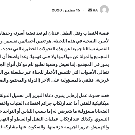
أرسل
RA
15 سبتمبر، 2020
بريدا
إلكترونيا
قضية اغتصاب وقتل الطفل عدنان لم تعد قضية أسرته وحدها، 
لأسرة الضحية في هذه اللحظة، هو تعيين أخصائيين نفسيين واج
القضية تسائلنا جميعا عن هذه التحولات الخطيرة التي تحدث
المجتمع والدولة عن مواكبتها ولا حتى فهمها؛ وغدا واضحا أن
يمور في المجتمع. إننا نعيش وضعية تطبيع تام مع كل أنواع ا
تتعالى الأصوات التي تلتمس الأعذار للجناة عبر سلسلة من الت
غريزية، فتلقي بالمسؤولية على الآخر (الدولة والمجتمع والضح
فعند حدوث عمل إرهابي ينبري دعاة التبرير إلى تحميل الدولة ك
ميكانيكية للفقر. أما عند ارتكاب جرائم اختطاف الفتيات واغ
الضحايا مسؤولية ما يتعرضن له إما بسبب اللباس أو التواجد خ
النسوي. وكذلك عند ارتكاب عمليات النشل أو السطو أو النهب (
والتهميش. تبرير الجريمة جزء منها، والسكوت عنها مشاركة في