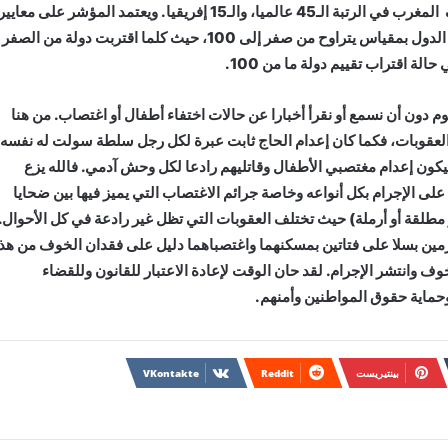
العالمي لمؤشر الجريمة للنصف الأول من سنة 2020، صنّف المغرب في الرتبة الـ45 عالميا، والـ15 إفريقيا. ويعتمد المؤشر على معايي
عديدة كجرائم القتل والسرقة والسطو والاغتصاب حيث يرتب الدول بمقياس يتراوح من صفر إلى 100، حيث كلما اقتربت دولة من الصفر
لة اقتراب تقييم دولة ما من 100.
وم دون أن نسمع أو نقرأ أخبارا عن حالات اختفاء أطفال أو اغتصاب. من هنا
 العقوبات، فكما كان إعدام الحاج ثابت عبرة لكل رجل سلطة سولت له نفسه
كون إعدام مغتصبي الأطفال وقاتليهم رادعا لكل وحش آدمي. فالله يزع
على الإجرام بكل أنواعه وخاصة جرائم الاغتصاب التي يميز فيها بين ضحايا
طلقة أو أرملة) حيث تختلف العقوبات التي تظل غير رادعة في كل الأحوال.
ين بسلا على فتاتين بمسكنهما واغتصباهما دليل على فقدان الخوف من هذا
وف وانتشر الإجرام. لقد حان الوقت لإعادة الاعتبار للقانون وللقضاء
حماية حقوق المواطنين وأمنهم.
بينتيريست