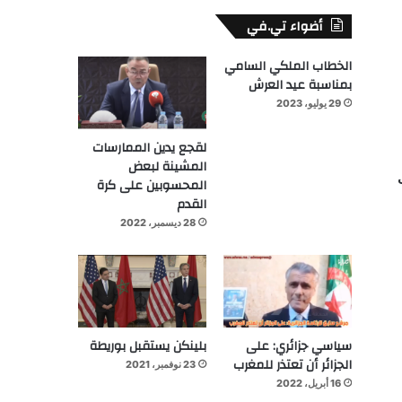
أضواء تي.في
الخطاب الملكي السامي
بمناسبة عيد العرش
29 يوليو، 2023
لقجع يدين الممارسات
المشينة لبعض
المحسوبين على كرة
القدم
28 ديسمبر، 2022
سياسي جزائري: على
بلينكن يستقبل بوريطة
الجزائر أن تعتذر للمغرب
23 نوفمبر، 2021
16 أبريل، 2022