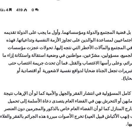
0
419
4 دقائق
بل قضية المجتمع والدولة ومؤسساتهما. وأول ما يجب على الدولة تقديمه
تماعيين لمساعدة الوالدين على تجاوز الأزمة النفسية وتداعياتها. فهذه
 في المجتمع والمآلات الأخطر التي نتجه إليها. تحولات عجزت مؤسسات
 الجميع، مسؤولين، مشرّعين، مواطنين في وضعية استقالة واستكانة إزاء ما
لجرائم، وعلى رأسها الاغتصاب والقتل. فما أن تحدث جريمة اغتصاب حتى
بريرات تجعل الجناة ضحايا لدوافع نفسية لاشعورية أو اقتصادية أو
ايا).
امل المسؤولية في انتشار الفقر والجهل والأمية كما لو أن الإرهاب نتيجة
تصابهن أو التحرش بهن في الفضاء العام يتصدى دعاة الأسلمة إلى تحميل
ارج المنازل كما لو أن الفضاء العام خاص بالذكور والمجرمين دون العنصر
نهب الأكباش قبيل العيد) تخرج الأصوات مبررة هذه الجرائم بالفقر والغلاء
ها.