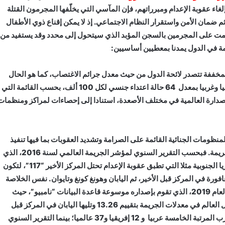
غاء عقوبة الإعدام ومبرراتهم، فإن المآسي التي يخلّفها المجرمون القتلة
 ضمان الأمن واستقرار النظام الاجتماعي. إذ لا يمكن إقناع ذوي الأطفال
حكمت على المجرمين بالسجن المؤبد الذي سيتحول إلى محدد وقد يستفيد من
يمة في الدول يمدنا بمعطيين أساسيين:
المخففة تتصدر لائحة الدول من حيث معدل جرائم الاغتصاب، كما هو الحال
بالنسبة للسويد التي تحتل المرتبة الرابعة عالميا، والأولى أوربيا وغربيا بمعدل 64 حالة اعتداء جنسي لكل 100 ألف، بحسب القائمة التي
المختص بعرض قوائم الصدارة العالمية في مختلف الأصعدة، استنادا إلى إحصاءات لمراكز ومنظمات
منظومات الجنائية القائمة على الصرامة وتشديد العقوبات بما فيها تنفيذ
أحكام الإعدام يكون لها تأثير مباشر على انخفاض معدلات الجريمة. فبحسب التقرير السنوي لمؤشر الجريمة العالمي لسنة 2016، الذي
يقيس معدل الجريمة بصورة نصف سنوية لـ117 دولة، نجد كوريا الجنوبية مثلا التي تطبق عقوبة الإعدام تحتل المركز الأخير “117”، لتكون
 معدلات الجريمة بتقييم 14.31، وتليها سنغافورة في المركز قبل الأخير، ثم اليابان وهونغ كونغ وتايوان. نفس الخلاصة
يمكن استنتاجها من التقرير السنوي لمؤشر الجريمة العالمي لعام 2019، الذي تقوم بإصداره موسوعة قاعدة البيانات “نامبيو”، حيث
احتلت قطر التي تطبق عقوبة الإعدام، المركز الأخير كأقل دول العالم في معدلات الجريمة بتقييم 13.26 وتليها اليابان في المركز قبل
الأخير والإمارات وتايوان وهونغ كونغ وجورجيا، فيما احتل المغرب المرتبة الخامسة عربيا و 12 إفريقيا و37 عالميا؛ بينما التقرير السنوي