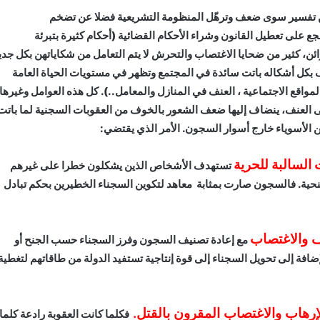
ن تفسير سوى ضعف وترهّل المنظومة التشريعية فضلا عن تضخم
جع على تعطيل القانون وشراء الأحكام القضائية (أحكام كثيرة بتبرئة
ائن، كثير من ضحايا الاغتصاب والتحرش لا يتم التعامل من شكاياتهن بكل جدي
 بكل أشكاله باتت سائدة في المجتمع وتظهر في مستويات الحياة العامة
اقع الاجتماعية ، العنف في المنازل والمعامل..). كل هذه العوامل وغيرها
ى العنف، ينضاف إليها ضعف الشعور بالخوف من العقوبات السجنية لما باتت
 الأسوياء خارج أسوار السجون. الأمر الذي يقتضي:
 السالبة للحرية
تستهدف الأشخاص الذين يشكلون خطرا على غيرهم
جنحية. فالسجون صارت بمثابة معاهد لتكوين السجناء الخطيرين بحكم تبادل
مع إعادة تصنيف السجون وفرز السجناء حسب الجنح أو
إضافة إلى تحويل السجناء إلى قوة إنتاجية تستفيد الدولة من طاقاتهم لتغطية
فكلما كانت العقوبة رادعة كلما