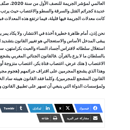
كانت معدلات الجريمة فيها قليلة، فيما ترتفع هذه المعدلات في حا
نحن إذن، أمام ظاهرة خطيرة آخذة في الانتشار، ولا يكاد يمر ي
يبقى المدخل الأساس والاستعجالي هو تغيير القانون بتشديد
استغلال سلطاته لافتراس أجساد النساء والعبث بكرامتهن، سي
بالسلطان ما لا يزع بالقرآن .فالقانون الجنائي المغربي يشجع 
الاغتصاب ( هتك عرض، اغتصاب فتاة بكر، اغتصاب متزوجة أو م
وهذا الذي يشجع المجرمين على اقتراف جرائمهم (هجوم مجرم
القانون المشجع للمجرمين). وكلما فقد القانون هيبته ساد الخ
ولمؤسسات الدولة التي ينبغي أن تسهر على تطبيق القانون و
فيسبوك
X
لينكدإن
مشاركة عبر البريد
طباعة