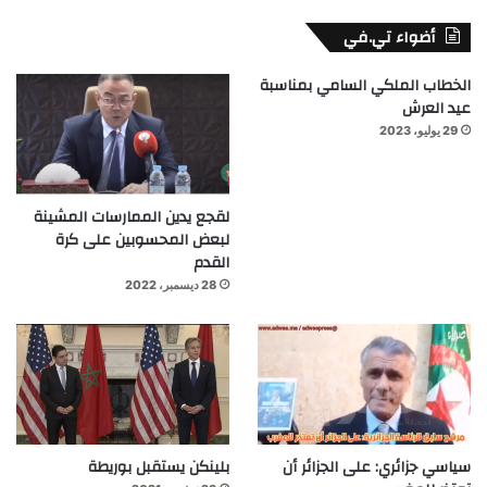
أضواء تي.في
الخطاب الملكي السامي بمناسبة
عيد العرش
29 يوليو، 2023
لقجع يدين الممارسات المشينة
لبعض المحسوبين على كرة
القدم
28 ديسمبر، 2022
سياسي جزائري: على الجزائر أن
بلينكن يستقبل بوريطة