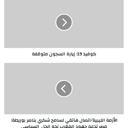
كوفيد 19: زيارة السجون متوقفة
الأزمة الليبية/اتصال هاتفي لسامح شكري بناصر بوريطة:
مصر تدعم جهود المغرب نحو الحل السياسي