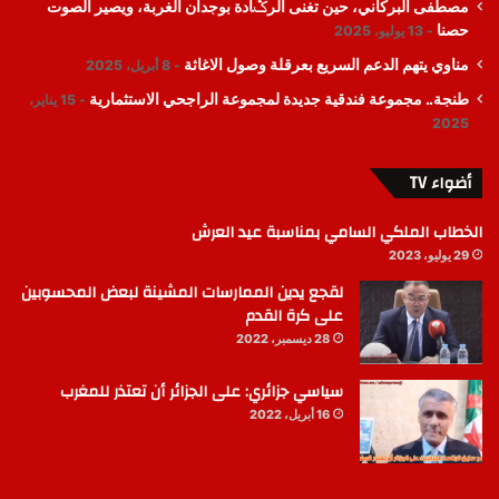
مصطفى البركاني، حين تغنى الرݣادة بوجدان الغربة، ويصير الصوت
حصنا
13 يوليو، 2025
مناوي يتهم الدعم السريع بعرقلة وصول الاغاثة
8 أبريل، 2025
طنجة.. مجموعة فندقية جديدة لمجموعة الراجحي الاستثمارية
15 يناير،
2025
أضواء TV
الخطاب الملكي السامي بمناسبة عيد العرش
29 يوليو، 2023
لقجع يدين الممارسات المشينة لبعض المحسوبين
على كرة القدم
28 ديسمبر، 2022
سياسي جزائري: على الجزائر أن تعتذر للمغرب
16 أبريل، 2022