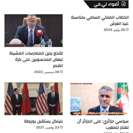
أضواء تي.في
الخطاب الملكي السامي بمناسبة
عيد العرش
29 يوليو، 2023
لقجع يدين الممارسات المشينة
لبعض المحسوبين على كرة
القدم
28 ديسمبر، 2022
سياسي جزائري: على الجزائر أن
بلينكن يستقبل بوريطة
تعتذر للمغرب
23 نوفمبر، 2021