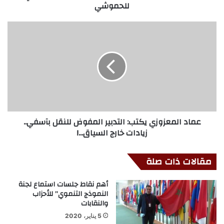
للحموشي
عماد المعزوزي يكتب: التدبير المفوض للنقل بآسفي..
زيادات خارج السياق...!
مقالات ذات صلة
أهم نقاط جلسات استماع لجنة
النموذج التنموي” للأحزاب
والنقابات
5 يناير، 2020