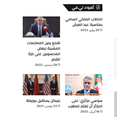
أضواء تي.في
الخطاب الملكي السامي
بمناسبة عيد العرش
29 يوليو، 2023
لقجع يدين الممارسات
المشينة لبعض
المحسوبين على كرة
القدم
28 ديسمبر، 2022
سياسي جزائري: على
بلينكن يستقبل بوريطة
الجزائر أن تعتذر للمغرب
23 نوفمبر، 2021
16 أبريل، 2022