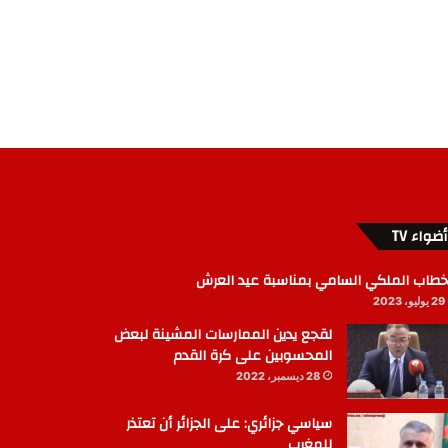
أضواء TV
خطاب الملكي السامي بمناسبة عيد العرش
29 يوليو، 2023
لقجع يدين الممارسات المشينة لبعض
المحسوبين على كرة القدم
28 ديسمبر، 2022
سياسي جزائري: على الجزائر أن تعتذر
للمغرب