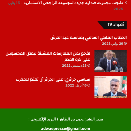
طنجة.. مجموعة فندقية جديدة لمجموعة الراجحي الاستثمارية
15 يناير،
2025
أضواء TV
الخطاب الملكي السامي بمناسبة عيد العرش
29 يوليو، 2023
لقجع يدين الممارسات المشينة لبعض المحسوبين
على كرة القدم
28 ديسمبر، 2022
سياسي جزائري: على الجزائر أن تعتذر للمغرب
16 أبريل، 2022
مدير النشر: يحيى بن الطاهر / البريد الإلكتروني :
adwaepresse@gmail.com