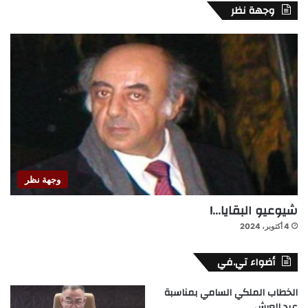
وجهة نظر
وجهة نظر
شيوعيو البقايا…!
4 أكتوبر، 2024
أضواء تي.في
الخطاب الملكي السامي بمناسبة
عيد العرش