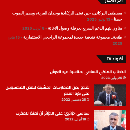
اخر الأخبار
مصطفى البركاني، حين تغنى الرݣادة بوجدان الغربة، ويصير الصوت
حصنا
13 يوليو، 2025
مناوي يتهم الدعم السريع بعرقلة وصول الاغاثة
8 أبريل، 2025
طنجة.. مجموعة فندقية جديدة لمجموعة الراجحي الاستثمارية
15 يناير،
2025
أضواء TV
الخطاب الملكي السامي بمناسبة عيد العرش
29 يوليو، 2023
لقجع يدين الممارسات المشينة لبعض المحسوبين
على كرة القدم
28 ديسمبر، 2022
سياسي جزائري: على الجزائر أن تعتذر للمغرب
16 أبريل، 2022