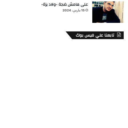
على هامش ضجة -ولاد يزة-
15 مارس، 2024
تابعنا علي فيس بوك