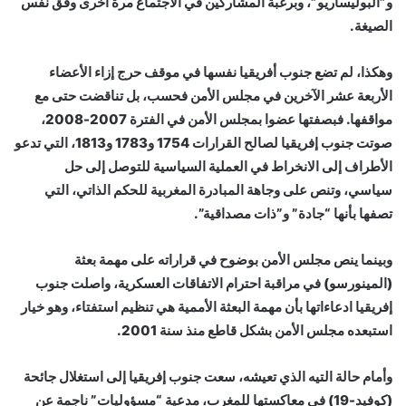
و”البوليساريو”، وبرغبة المشاركين في الاجتماع مرة أخرى وفق نفس
الصيغة.
وهكذا، لم تضع جنوب أفريقيا نفسها في موقف حرج إزاء الأعضاء
الأربعة عشر الآخرين في مجلس الأمن فحسب، بل تناقضت حتى مع
مواقفها. فبصفتها عضوا بمجلس الأمن في الفترة 2007-2008،
صوتت جنوب إفريقيا لصالح القرارات 1754 و1783 و1813، التي تدعو
الأطراف إلى الانخراط في العملية السياسية للتوصل إلى حل
سياسي، وتنص على وجاهة المبادرة المغربية للحكم الذاتي، التي
تصفها بأنها “جادة” و”ذات مصداقية”.
وبينما ينص مجلس الأمن بوضوح في قراراته على مهمة بعثة
(المينورسو) في مراقبة احترام الاتفاقات العسكرية، واصلت جنوب
إفريقيا ادعاءاتها بأن مهمة البعثة الأممية هي تنظيم استفتاء، وهو خيار
استبعده مجلس الأمن بشكل قاطع منذ سنة 2001.
وأمام حالة التيه الذي تعيشه، سعت جنوب إفريقيا إلى استغلال جائحة
(كوفيد-19) في معاكستها للمغرب، مدعية “مسؤوليات” ناجمة عن