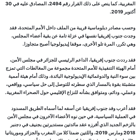
المغربية، كما ينص على ذلك القرار رقم 2494، المصادق عليه في 30
أكتوبر 2019.
وحسب مصادر دبلوماسية قريبة من الملف داخل الأمم المتحدة، فقد
وجدت جنوب إفريقيا نفسها في عزلة تامة عن بقية أعضاء المجلس،
وهي تكرر، المرة تلو الأخرى، موقفا إيديولوجيا أصبح متجاوزا.
فقد رددت جنوب إفريقيا، الداعم الرئيسي للجزائر في مجلس الأمن،
أمام الهيئة التنفيذية للأمم المتحدة مجموعة من المغالطات التي تمزج
بين سوء النية والدوغمائية الإيديولوجية البائدة، وذلك أمام هيئة أممية
متشبثة بقوة بالمسار الذي سطرته للتوصل إلى حل سياسي، وواقعي،
وعملي، ودائم، ومتوافق بشأنه للنزاع الإقليمي حول الصحراء المغربية.
فقد أعرب وفد جنوب إفريقيا عن أسفه لما أسماه الطريق المسدود
في العملية السياسية، في حين نوه الأعضاء الآخرون في مجلس الأمن
بالزخم الجديد الذي أفرزه عقد مائدتين مستديرتين بجنيف في دجنبر
2018 ومارس 2019، واللتين ضمتا كلا من المغرب والجزائر وموريتانيا