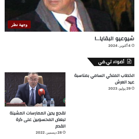
وجهة نظر
شيوعيو البقايا…!
4 أكتوبر، 2024
أضواء تي.في
الخطاب الملكي السامي بمناسبة
عيد العرش
29 يوليو، 2023
لقجع يدين الممارسات المشينة
لبعض المحسوبين على كرة
القدم
28 ديسمبر، 2022