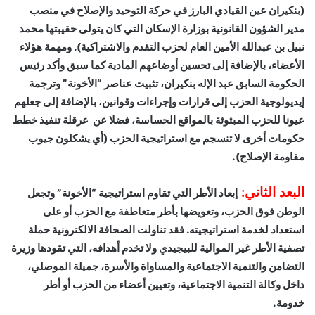
(بنكيران عين القيادي البارز في حركة التوحيد والإصلاح في منصب
مدير الشؤون القانونية بوزارة الإسكان التي كان يتولى حقيبتها محمد
نبيل بن عبدالله الأمين العام لحزب التقدم والاشتراكية). ومهمة هؤلاء
الأعضاء، بالإضافة إلى تحسين أوضاعهم المادية كما سبق وأكد رئيس
الحكومة السابق عبد الإله بنكيران، تثبيت عناصر “الأخونة” وترجمة
إيديولوجية الحزب إلى قرارات وإجراءات وقوانين، بالإضافة إلى جعلهم
عيونا للحزب المبثوثة بالمواقع الحساسة، فضلا عن عرقلة تنفيذ خطط
حكومات أخرى لا تنسجم مع استراتيجية الحزب (أي يشكلون جيوب
مقاومة الإصلاح).
البعد الثاني:
إبعاد الأطر التي تقاوم استراتيجية “الأخونة” وتجعل
الوطن فوق الحزب، وتعويضها بأطر متعاطفة مع الحزب أو على
استعداد لخدمة استراتيجيته. فقد تناولت الصحافة الالكترونية حملة
تصفية الأطر غير الموالية للبيجيدي ولا تخدم أهدافه، التي تقودها وزيرة
التضامن والتنمية الاجتماعية والمساواة والأسرة، جميلة الموصلي،
داخل وكالة التنمية الاجتماعية، وتعيين أعضاء من الحزب أو أطر
خدومة.