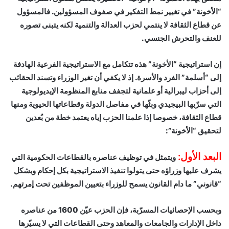
“الأخونة” في تغيير نمط التفكير في صفوف المسؤولين. فالمسؤول
عن قطاع الثقافة لا ينتمي لحزب العدالة والتنمية لكنه يتبنى تصوره
للعنف والتحرش الجنسي.
إن استراتيجية “الأخونة” هذه تتكامل مع الاستراتيجية الفرعية الهادفة
إلى “أسلمة” الفرد والأسرة. إذ لا يكفي أن تغير الوزراء وتسند الحقائب
إلى أحزاب ليبرالية أو علمانية لتجفف منابع المنظومة الإيديولوجية
التي سرّبها البيجيدي وبثّها في مفاصل الدولة وقطاعاتها الحيوية ومنها
قطاع الثقافة، خصوصا إذا علمنا الحزب إياه يعتمد خطة من بُعدين
لتحقيق “الأخونة”:
البعد الأول:
ويتمثل في توظيف عناصره بالقطاعات الحكومية التي
يشرف عليها وزراؤه حتى يتولوا تنفيذ الاستراتيجية بكل إحكام وبشكل
“قانوني” ما دام القانون يسمح للوزراء بتعيين الموظفين تحت إمرتهم.
وبحسب الإحصائيات المسرّبة، فإن الحزب عيّن 1600 من عناصره
داخل الإدارات والجامعات والمعاهد وحتى القطاعات التي لا يسيّرها