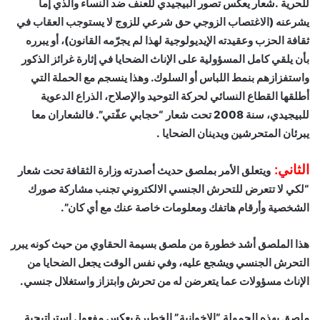
للحرية .شعار يعكس تصور البيجيدي للعنف ضد النساء والذي إما
يشرعنه (الاغتصاب الزوجي حق شرعي للزوج لا يستوجب العقاب في
ثقافة الحزب وعقيدته الإيديولوجية لهذا لم يجرّمه القانون)، أو يبرره
بأن يلقي كامل المسؤولية على الإناث الضحايا في إثارة غرائز الذكور
واستفزازهم بنمط اللباس أو السلوك. وهذا ينسجم مع الحملة التي
أطلقها القطاع النسائي لحركة التوحيد والإصلاح، الذراع الدعوية
للبيجيدي، سنة 2008 تحت شعار “حجابي عفّتي”. فالشعاران معا
يبرئان المتحرشين ويدينان الضحايا .
الثاني:
ويتعلق الأمر بملصق حديث أصدرته وزارة الثقافة تحت شعار
“لكي لا تتعرض للتحرش الجنسي الالكتروني تجنب مشاركة صورك
الشخصية وأرقام هاتفك ومعلومات خاصة عنك مع أي كان”.
هذا الملصق أشد خطورة من ملصق بسيمة الحقاوي من حيث كونه يبرر
التحرش الجنسي ويشجع عليه، وفي نفس الوقت يجعل الضحايا من
الإناث مسؤولات عما يتعرضن له من تحرش وابتزاز واستغلال جنسي.
ملصق بهذه الحمولة “الإخوانية” الخطيرة يعكس مفعول استراتيجية