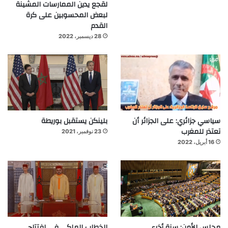
لقجع يدين الممارسات المشينة
لبعض المحسوبين على كرة
القدم
28 ديسمبر، 2022
سياسي جزائري: على الجزائر أن
بلينكن يستقبل بوريطة
تعتذر للمغرب
23 نوفمبر، 2021
16 أبريل، 2022
مجلس الأمن: سنة أخرى
الخطاب الملكي في افتتاح