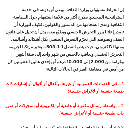
إن انخراط مسؤولي وزارة الثقافة، بوعي أو بدونه، في خدمة
استراتيجية البيجيدي يطرح أكثر من علامة استفهام حول السياسة
الثقافية ومدى انسجامها من الدستور والقوانين. فكيف للوزارة أن
تصدر إعلانا يبرر التحرش الجنسي ويطبّع معه، بدل أن تحيل على قانون
العنف ونصوصه التي تجرّم التحرش الجنسي بكل أشكاله وأساليبه،
ومنها الالكتروني، حيث ينص الفصل 1-1-503.- يعتبر مرتكبا لجريمة
التحرش الجنسي ويعاقب بالحبس من شهر واحد إلى ستة أشهر
وغرامة من 2.000 إلى 10.000 درهم أو بإحدى هاتين العقوبتين كل
من أمعن في مضايقة الغير في الحالات التالية:
1 ــ في الفضاءات العمومية أو غيرها، بأفعال أو أقوال أو إشارات ذات
طبيعة جنسية أو لأغراض جنسية؛
2 ــ بواسطة رسائل مكتوبة أو هاتفية أو إلكترونية أو تسجيلات أو صور
ذات طبيعة جنسية أو لأغراض جنسية”.
لا شك أن وزارة الثقافة هي القطاع الذي يُفترض فيه أن يحسّس