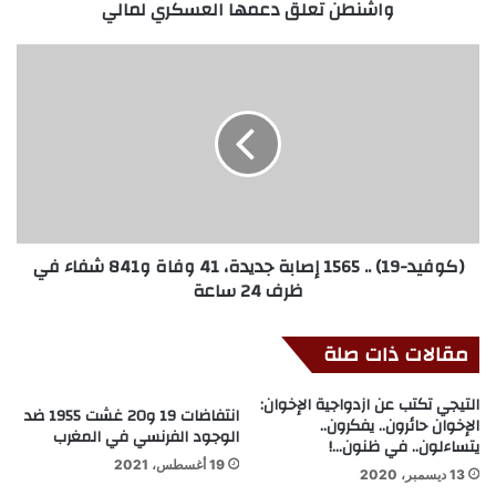
واشنطن تعلق دعمها العسكري لمالي
(كوفيد-19) .. 1565 إصابة جديدة، 41 وفاة و841 شفاء في
ظرف 24 ساعة
مقالات ذات صلة
التيجي تكتب عن ازدواجية الإخوان:
انتفاضات 19 و20 غشت 1955 ضد
الإخوان حائرون.. يفكرون..
الوجود الفرنسي في المغرب
يتساءلون.. في ظنون…!
19 أغسطس، 2021
13 ديسمبر، 2020