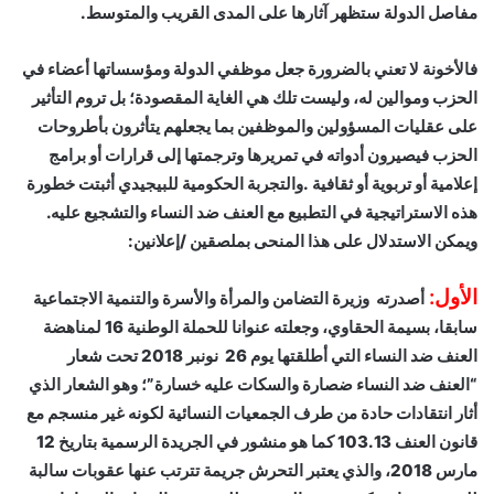
مفاصل الدولة ستظهر آثارها على المدى القريب والمتوسط.
فالأخونة لا تعني بالضرورة جعل موظفي الدولة ومؤسساتها أعضاء في
الحزب وموالين له، وليست تلك هي الغاية المقصودة؛ بل تروم التأثير
على عقليات المسؤولين والموظفين بما يجعلهم يتأثرون بأطروحات
الحزب فيصيرون أدواته في تمريرها وترجمتها إلى قرارات أو برامج
إعلامية أو تربوية أو ثقافية .والتجربة الحكومية للبيجيدي أثبتت خطورة
هذه الاستراتيجية في التطبيع مع العنف ضد النساء والتشجيع عليه.
ويمكن الاستدلال على هذا المنحى بملصقين /إعلانين:
الأول:
أصدرته وزيرة التضامن والمرأة والأسرة والتنمية الاجتماعية
سابقا، بسيمة الحقاوي، وجعلته عنوانا للحملة الوطنية 16 لمناهضة
العنف ضد النساء التي أطلقتها يوم 26 نونبر 2018 تحت شعار
“العنف ضد النساء ضصارة والسكات عليه خسارة”؛ وهو الشعار الذي
أثار انتقادات حادة من طرف الجمعيات النسائية لكونه غير منسجم مع
قانون العنف 103.13 كما هو منشور في الجريدة الرسمية بتاريخ 12
مارس 2018، والذي يعتبر التحرش جريمة تترتب عنها عقوبات سالبة