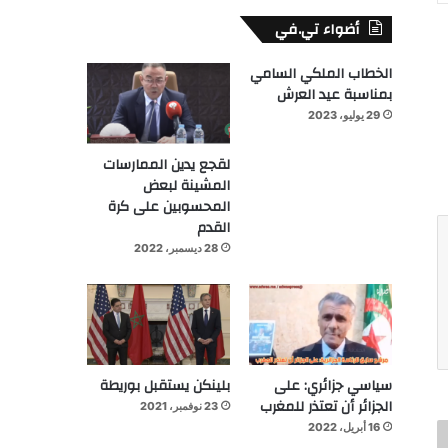
أضواء تي.في
الخطاب الملكي السامي
بمناسبة عيد العرش
29 يوليو، 2023
لقجع يدين الممارسات
المشينة لبعض
المحسوبين على كرة
القدم
28 ديسمبر، 2022
سياسي جزائري: على
بلينكن يستقبل بوريطة
الجزائر أن تعتذر للمغرب
23 نوفمبر، 2021
16 أبريل، 2022