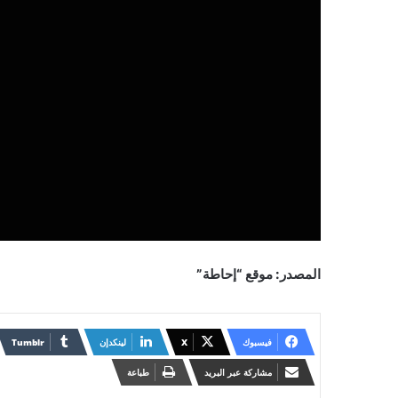
المصدر: موقع “إحاطة”
فيسبوك
X
لينكدإن
مشاركة عبر البريد
طباعة