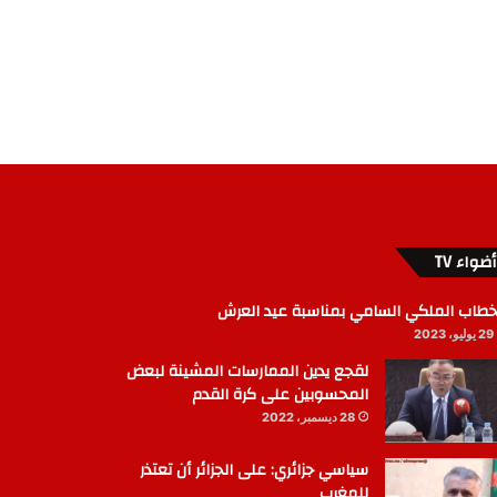
أضواء TV
خطاب الملكي السامي بمناسبة عيد العرش
29 يوليو، 2023
لقجع يدين الممارسات المشينة لبعض
المحسوبين على كرة القدم
28 ديسمبر، 2022
سياسي جزائري: على الجزائر أن تعتذر
للمغرب