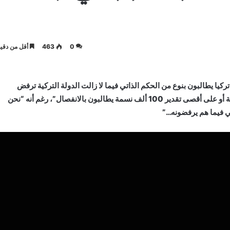
0
463
أقل من دقيق
ركيا يطالبون بنوع من الحكم الذاتي فيما لا زالت الدولة التركية ترفض
مطلبهم، فيما إن إ”خوتنا المغاربة الذي يشكلون 80 ألف نسمة أو على أقصى تقدير 100 ألف نسمة يطالبون بالانفصال”، رغم أنه “نحن
تي فيما هم يرفضونه…”