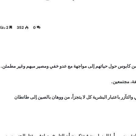
0
352
2 دقائق
من كابوس حول حياتهم إلى مواجهة مع عدو خفي ومصير مبهم وغير مطمئن.
ة، مجتمعين.
والتآزر باعتبار البشرية كل لا يتجزأ، من ووهان بالصين إلى طانطان
ادة موسى. أما المسلمون فيتذكرون أن التاريخ يصادف مقتل الحسين بن