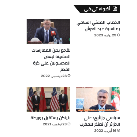
أضواء تي.في
الخطاب الملكي السامي
بمناسبة عيد العرش
29 يوليو، 2023
لقجع يدين الممارسات
المشينة لبعض
المحسوبين على كرة
القدم
28 ديسمبر، 2022
سياسي جزائري: على
بلينكن يستقبل بوريطة
الجزائر أن تعتذر للمغرب
23 نوفمبر، 2021
16 أبريل، 2022