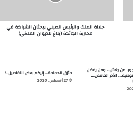
جلالة الملك والرئيس الصيني يبحثان الشراكة في
محاربة الجائحة (بلاغ للديوان الملكي)
ور، من يغش..، ومن يفضل
مأزق الحمامة… إليكم بعض التفاصيل…!
وصية…، الآخر الغامض…،
27 أغسطس، 2020