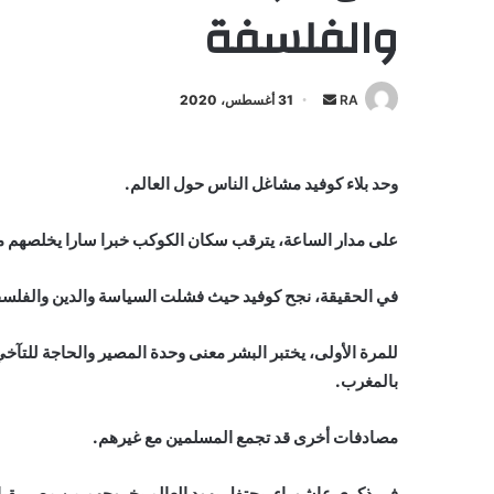
والفلسفة
أرسل
RA
31 أغسطس، 2020
بريدا
إلكترونيا
وحد بلاء كوفيد مشاغل الناس حول العالم.
على مدار الساعة، يترقب سكان الكوكب خبرا سارا يخلصهم 
في الحقيقة، نجح كوفيد حيث فشلت السياسة والدين والفلسف
للمرة الأولى، يختبر البشر معنى وحدة المصير والحاجة للتآخي 
بالمغرب.
مصادفات أخرى قد تجمع المسلمين مع غيرهم.
في ذكرى عاشوراء، يحتفل يهود العالم بخروجهم من مصر بقي