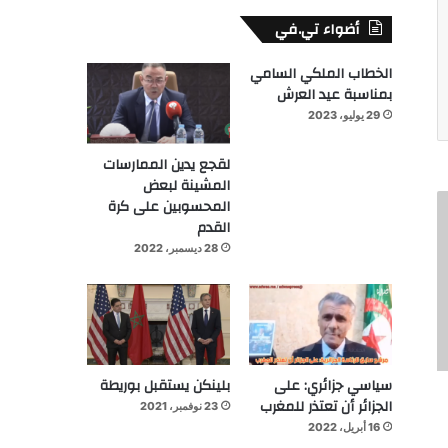
أضواء تي.في
الخطاب الملكي السامي
بمناسبة عيد العرش
29 يوليو، 2023
لقجع يدين الممارسات
المشينة لبعض
المحسوبين على كرة
القدم
28 ديسمبر، 2022
سياسي جزائري: على
بلينكن يستقبل بوريطة
الجزائر أن تعتذر للمغرب
23 نوفمبر، 2021
16 أبريل، 2022