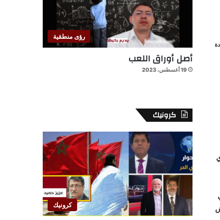
رؤى منطقية
ة
أصل أوراق اللعب
19 أغسطس، 2023
كرونيك
يدي
اي
كرونيك
ش