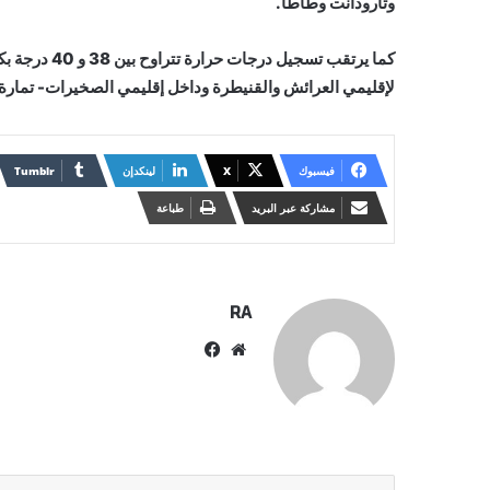
وتارودانت وطاطا.
كما يرتقب تس
لإقليمي العرائش والقنيطرة وداخل إقليمي الصخيرات- تمارة 
فيسبوك
X
لينكدإن
مشاركة عبر البريد
طباعة
RA
موقع
فيسبوك
الويب