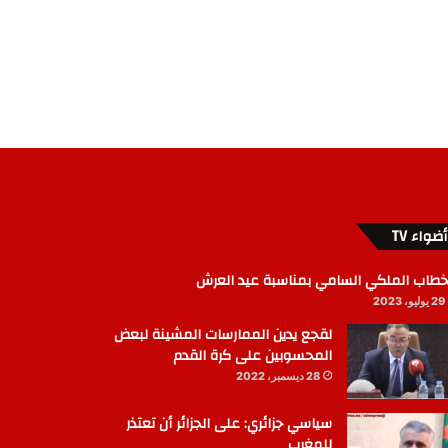
أضواء TV
خطاب الملكي السامي بمناسبة عيد العرش
29 يوليو، 2023
لقجع يدين الممارسات المشينة لبعض
المحسوبين على كرة القدم
28 ديسمبر، 2022
سياسي جزائري: على الجزائر أن تعتذر
للمغرب