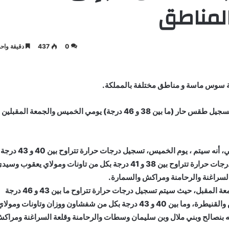
لمناطق
0
437
دقيقة واحد
هة سوس ماسة و مناطق مختلفة بالمملكة.
فقد أفادت المديرية العامة للأرصاد الجوية، بأنه من المرتقب تسجيل طقس حار (ما بين 38 و 46 درجة) يومي الخميس والجمعة المقبلين
وأوضحت المديرية، في نشرة إنذارية من مستوى يقظة برتقالي، أنه سيتم ، يوم الخميس، تسجيل درجات حرارة تتراوح بين 40 و 43 درجة
بأقاليم تارودانت وطاطا وأسا الزاك، في حين يرتقب تسجيل درجات حرارة تتراوح بين 38 و 41 درجة بكل من تاونات ومولاي يعقوب وس
السراغنة والرحامنة ومراكش والسمارة.
وأشارت المديرية إلى أن الطقس الحار مرتقب أيضا، يوم الجمعة المقبل، حيث سيتم تسجيل درجات حرارة تتراوح ما بين 43 و 46 درجة
بكل من سيدي قاسم وسيدي سليمان وداخل إقليمي العرائش والقنيطرة، وما بين 40 و 43 درجة بكل من شفشاون ووزان وتاونات ومول
بنصالح وبني ملال وبن سليمان وسطات والرحامنة وقلعة السراغنة ومراك