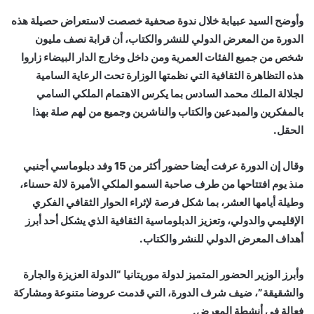
وأوضح السيد عبيابة خلال ندوة صحفية خصصت لاستعراض حصيلة هذه
الدورة من المعرض الدولي للنشر والكتاب، أن قرابة نصف مليون
شخص من جميع الفئات العمرية ومن داخل وخارج الدار البيضاء زاروا
هذه التظاهرة الثقافية التي نظمتها الوزارة تحت الرعاية السامية
لجلالة الملك محمد السادس بما يكرس الاهتمام الملكي السامي
بالمفكرين والمبدعين والكتاب والناشرين وجميع من لهم صلة بهذا
الحقل.
وقال إن الدورة عرفت أيضا حضور أكثر من 15 وفد دبلوماسي أجنبي
منذ يوم افتتاحها من طرف صاحبة السمو الملكي الأميرة لالة حسناء،
وطيلة أيامها العشر، بما شكل فرصة لإثراء الحوار الثقافي الفكري
الإقليمي والدولي، وتعزيز الدبلوماسية الثقافية الذي يشكل أحد أبرز
أهداف المعرض الدولي للنشر والكتاب.
وأبرز الوزير الحضور المتميز لدولة موريتانيا “الدولة العزيزة والجارة
والشقيقة”، ضيف شرف الدورة، التي قدمت عروضا متنوعة ومشاركة
فعالة في أنشطة المعرض.