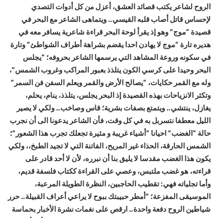
الروح لشاعر يكتب قصائد العشق، أعزل من كل أدوات التصدي
لإحساس قاتل أصاب قلبه القيسي.. ويتماهى الشاعر مع البحر في
قصيدة “موج” وهو إذ يقرأ لوحة البحر قراءة شاعرية يسافر معه في
هديره تارة “موج لا يهادن احدا يقضم بشراهة أطراف الشواطئ” وتارة
في سكونه وروعة المشاهد التي يرسمها الشاعر بحروفه؛ “يجلس
البحر وحيدا على كرسي الكون يتلذذ بعبور المراكب وغروب الشمس”،
وله مع القمر حكايات، “يصالح الأرض والقمر ويعلم السفن فن السمر”
وتكثر الانزياحات بهذه القصيدة إذ البحر يجلس، يتلذذ، ينام، يحلم،
يغازل، ينتشي.. ويتمتع بصفات بشرية؛ قاس وصاخب.. ولكي لا يصير
الليل معطفا نتسربل به في كل وقت، فأن الشاعر يدعونا الى أن نجرب
حالة “الغضب” احيانا “أشياء غريبة و مثيرة تجعلك تجرب هذا الشعور”؛
الشمس الحارقة، الحذاء غير المريح، الفاتنة التي لا تجيد الطبخ،، ولكي
يكون هذا الغضب مقدسا لا يليق بنا أن نبرره، لأن لا أحد قادر على
قراءته، هو غضب ملتبس، وعصي على القراءة ككتاب فلسفة قديم،
وأما تجلياته فهي: تقطيب الحاجبين، النظرة الطويلة المرعبة،
الموسيقى المفزعة؛ “أمطر حبيبتك ببوح لا يراعي أعراف القبيلة.. حرر
شياطين الروح دفعة واحدة.. ارقص على نغمات نشرة الأخبار بحماسة