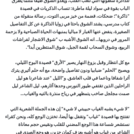
للذاكرة سطوتها التي تتعب القلب، ويغدو الشوق طيفا ملثما يطرق
الباب بقوة في سواد ليلة ماطرة: تنساب الذكريات في قصيدة
“ذاكرة”؛ ضحكات، قضمة من خبز مربى التوت، رسالة منقولة من
كتاب مدرسي، يشتد الشوق باحثا في زوايا الذاكرة عن كل التفاصيل
الصغيرة، ينفض عنها الغبار لا مباليا بمنبهات الحياة الصباحية ولا بزحمة
المرور في دروبها… انه الشوق الأشبه ب “شوق الاشجار لفراشات
الربيع، وشوق السحاب لقمة الجبل، شوق المنتظرين أبدا”.
مع كل انتظار وقبل بزوغ النهار يصير “الأرق” قصيدة البوح الليلي،
ويصبح “الحلم” ضبابيا ودون تفاصيل واضحة، مع أنه حلم أثيري يترك
أثرا شفافا وناعما في قلب العاشق. و”الليل “عند شاعرنا هو ليل
الراحلين الذين تقتفي طيور النورس وحدها آثارهم، ليل الشاعر ليل
صمت مجلجل صاخب يتمظهر في رياح منذرة بالتيه والغياب…
“لا شيء يشبه الغياب حبيبتي لا شيء” إن هذه الجملة الشعرية التي
تفتتح بها قصيدة “غياب” وتقفل بها أيضا، تختزن الوجع كله، ونحن كقراء
نستشعر شساعة هذا الوجع المضني للقلب ونقيس حجم معاناة
الشاعر من غياب هو أشبه بعزف كمان حزين، هو وجع الصدى في