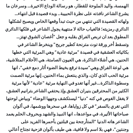
الهمسة، واليد الملوحة للقطار، هو رسالة الوداع الاخيرة… وسرعان ما
يشرع الشاعر نافذته على نظرة الحبيبة.. وبدء قصيدة قبل انتهاء…
ولهاته القصيدة التي تنتهي من حيث تبدأ وقعها الخاص ويصبح لشكلها
الدائري رمزيته؛ فالغياب حالة لا منتهية يجول الشاعر في فلكها الدائري
المطوق بعد ان تربص الفراق بقلبه و جعل “أغصان الشوق تهتز…
وتسقط أخر ورقة توت مترنحة كطير جريح” وينخرط الشاعر في
بكائياته العشقية في قصيدة “مرثية عادية” وهي المرثية التي خطها
الحنين، هي أشلاء الذاكرة، هي العيون الصامتة، هي الأحلام المتلاشية،
هي لوعة الفراق وهي”سيدة ترقع بخيط الضوء أثار دمع خفي”، انها
مرثية الحب الذي كان، والذي ينتعش بماء الحنين، إنها مرثية الصمت
وسطوة الذاكرة…غير أنها تغدو في النهاية مرثية “عادية” لأنها مرثية
الكثير من المحترقين بنيران العشق وإذ يحتفي الشاعر بترانيم العشق،
لا يغفل الغوص في كنه “دنيا” ليستكشف وجهها الوضاء “وبياض لوحتها
التي تغري بالسفر” في كل زواياها، في سحرها ووشمها، في ألوان
صباحاتها الأثيرة، في مواعدها،، انها النبيذ والشهد وبحروف الحلم يعمد
الشاعر هاته الدنيا “المتأرجحة بين قبلتين بأحمرها الفريد على
وجنتين”، فهي بلا اسم ولا قافية، هي طيف بألوان قزحية تجتاح أعالي