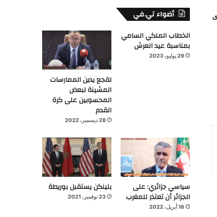
أضواء تي.في
ى
الخطاب الملكي السامي
بمناسبة عيد العرش
29 يوليو، 2023
لقجع يدين الممارسات
المشينة لبعض
المحسوبين على كرة
القدم
28 ديسمبر، 2022
سياسي جزائري: على
بلينكن يستقبل بوريطة
الجزائر أن تعتذر للمغرب
23 نوفمبر، 2021
16 أبريل، 2022