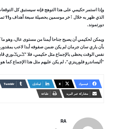
وإذا استمر حكيمي على هذا التوهج فإنه سيستبق كل التوقعات
الذي 
دورتموند.
ويمكن لحكيمي أن يصبح جناحا أيمنا من مستوى عال، وهو ما ك
بأن باري سان جرمان لم يكن ضمن صفوفه أبدا لاعب بمقدوره 
نفس الوقت يحظى بالإجماع مثل حكيمي، فلا “ݣريݣوري ڤان دير
“أليساندرو فلورينزي”، لم يكن عليهم مثل هذا الإجماع كما هو
فيسبوك
X
لينكدإن
مشاركة عبر البريد
طباعة
RA