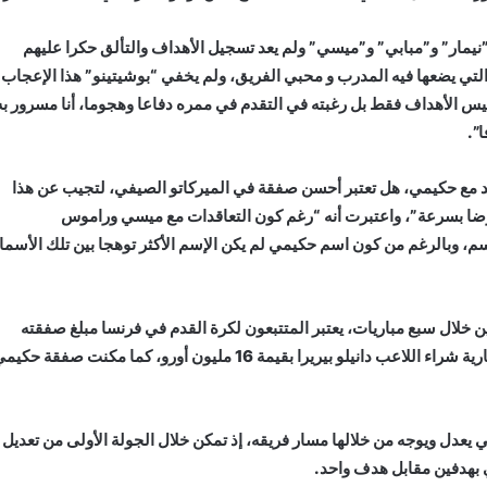
مار” و”مبابي” و”ميسي” ولم يعد تسجيل الأهداف والتألق حكرا عليهم
تي يضعها فيه المدرب و محبي الفريق، ولم يخفي “بوشيتينو” هذا الإعجاب
، ليس الأهداف فقط بل رغبته في التقدم في ممره دفاعا وهجوما، أنا مسرور به
”.
د مع حكيمي، هل تعتبر أحسن صفقة في الميركاتو الصيفي، لتجيب عن هذا
الرضا بسرعة”، واعتبرت أنه “رغم كون التعاقدات مع ميسي وراموس
م، وبالرغم من كون اسم حكيمي لم يكن الإسم الأكثر توهجا بين تلك الأسما
 خلال سبع مباريات، يعتبر المتتبعون لكرة القدم في فرنسا مبلغ صفقته
قادما من الأنتير، له ما يبرره حيث مكن ذلك من رفع شرط إجبارية شراء اللاعب دانيلو بيريرا بقيمة 16 مليون أورو، كما مكنت صفقة حك
عدل ويوجه من خلالها مسار فريقه، إذ تمكن خلال الجولة الأولى من تعديل
ي بهدفين مقابل هدف واحد.