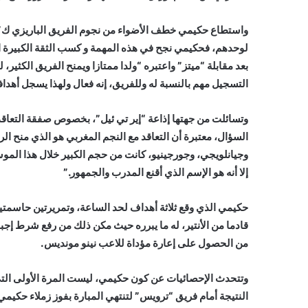
واستطاع حكيمي خطف الأضواء من نجوم الفريق الباريزي ك”ني
لوحدهم، فحكيمي نجح في هذه المهمة و كسب الثقة الكبيرة ال
بعد مقابلة “ميتز” واعتبره “ولدا ممتازا ويمنح الفريق الكثير
التسجيل مهم بالنسبة له وللفريق، إنه فعال ولهذا يسجل أهدافا
وتسائلت من جهتها إذاعة “إير تي ئيل”، بخصوص صفقة التعاق
السؤال، معتبرة أن التعاقد مع النجم المغربي هو الذي منح 
وجيانلويجي، وجورجينيو، كانت من حجم الكبير خلال هذا الموس
إلا أنه هو الإسم الذي أقنع المدرب والجمهور.”
حكيمي الذي وقع ثلاثة أهداف لحد الساعة، وتمريرتين حاسمتين
من الحصول على إعارة مؤداة للاعب نينو مونديس.
وتتحدث الإحصائيات عن كون حكيمي، ليست المرة الأولى التي ي
النتيجة أمام فريق “ترويس” لتنتهي المبارة بفوز زملاء حكيم