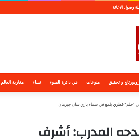
موعة الراجحي الاستثمارية
وبورتاج و تحقيق
منوعات
في دائرة الضوء
نساء
مغاربة العالم
ي “حلم” قطري يلمع في سماء باري سان جيرمان
دحه المدرب: أشرف