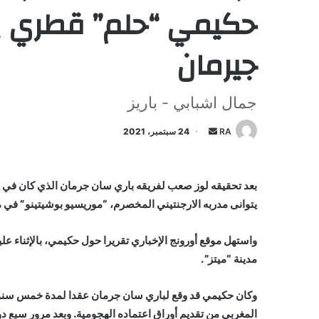
حكيمي “حلم” قطري ي
جيرمان
جمال اشبابي - باريز
أرسل
RA
24 سبتمبر، 2021
بريدا
إلكترونيا
بعد تحقيقه لوز صعب لفريقه باري سان جرمان الذي كان في 
يتوانى مدربه الارجنتيني المخصرم، “موريسيو بوشيتينو” في م
واستهل موقع أورونج الإخباري تقريرا حول حكيمي، بالإثناء عل
مدينة “ميتز”.
وكان حكيمي قد وقع لباري سان جرمان عقدا لمدة خمس سنوات
المغربي من تقديم أوراق اعتماده الهجومية. وبعد مرور سبع د