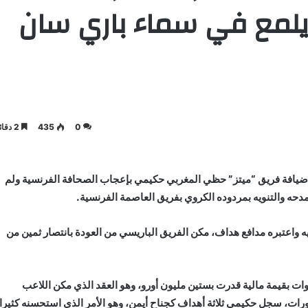
لمع في سماء باري سان
0
435
2 دقائق
ضيافة فريق “ميتز” حظي المغربي حكيمي بإعجاب الصحافة الفرنسية ولم
دحه والتنويه بمردوده الكروي بفريق العاصمة الفرنسية.
يه واعتبره مدافع هداف، مكن الفريق الباريسي من العودة بانتصار ثمين من
 بقيمة مالية قدرت بستين مليون أورو، وهو العقد الذي مكن اللاعب
ورات، سجل حكيمي ثلاثة أهداف كجناح أيمن، وهو الأمر الذي استحسنه كثيرا.