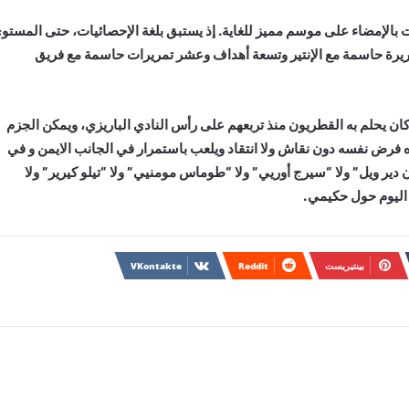
 بالإمضاء على موسم مميز للغاية. إذ يستبق بلغة الإحصائيات، حتى المستو
ظهر به خلال ٱخر موسمين بحصيلة سبعة أهداف و11 تمريرة حاسمة مع الإنتير وتسعة أهداف وعشر تمريرات حاسمة مع فريق
ان يحلم به القطريون منذ تربعهم على رأس النادي الباريزي، ويمكن الجزم
فرض نفسه دون نقاش ولا انتقاد ويلعب باستمرار في الجانب الايمن و في
 ويل” ولا “سيرج أوريي” ولا “طوماس مومنيي” ولا “تيلو كيرير” ولا
 اليوم حول حكيمي.
بينتيريست