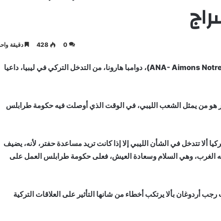
راج
0
428
دقيقة واحد
حذر رئيس المنظمة الدولية غير الحكومية الدولية (ANA- Aimons Notre Afrique)، دوامبا هارونا، من التدخل التركي في ليبيا، داعيا
تر هو من يمثل الشعب الليبي، في الوقت الذي أوصلت فيه حكومة طرابلس
يا ألا تتدخل في الشأن الليبي إلا إذا كانت تريد مساعدة حفتر، لأنه، يضيف
ا منه الغرب، وهي السلام وسعادة العيش، فعلى حكومة طرابلس العمل على
يس التركي طيب رجب أردوغان بألا يرتكب أخطاء من شانها التأثير على العلاقات التركية