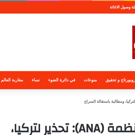
موعة الراجحي الاستثمارية
وبورتاج و تحقيق
منوعات
في دائرة الضوء
نساء
مغاربة العالم
هارونا دوامبا رئيس منظمة (ANA): تحذير لتركيا،