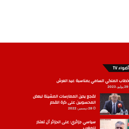
أضواء TV
خطاب الملكي السامي بمناسبة عيد العرش
29 يوليو، 2023
لقجع يدين الممارسات المشينة لبعض
المحسوبين على كرة القدم
28 ديسمبر، 2022
سياسي جزائري: على الجزائر أن تعتذر
للمغرب