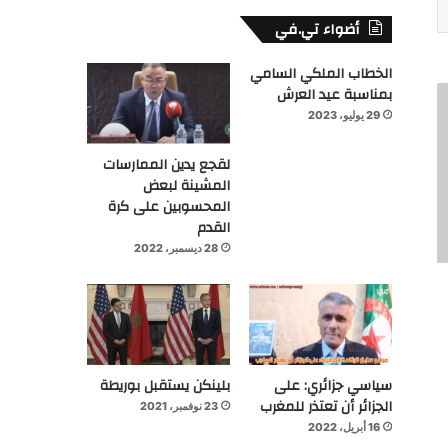
أضواء تي.في
الخطاب الملكي السامي
بمناسبة عيد العرش
29 يوليو، 2023
لقجع يدين الممارسات
المشينة لبعض
المحسوبين على كرة
القدم
28 ديسمبر، 2022
سياسي جزائري: على
بلينكن يستقبل بوريطة
الجزائر أن تعتذر للمغرب
23 نوفمبر، 2021
16 أبريل، 2022