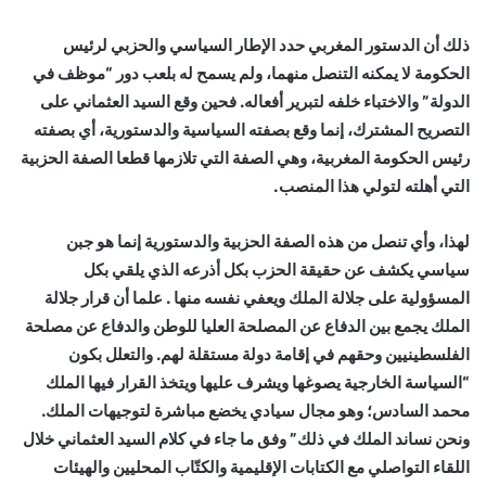
ذلك أن الدستور المغربي حدد الإطار السياسي والحزبي لرئيس
الحكومة لا يمكنه التنصل منهما، ولم يسمح له بلعب دور “موظف في
الدولة” والاختباء خلفه لتبرير أفعاله. فحين وقع السيد العثماني على
التصريح المشترك، إنما وقع بصفته السياسية والدستورية، أي بصفته
رئيس الحكومة المغربية، وهي الصفة التي تلازمها قطعا الصفة الحزبية
التي أهلته لتولي هذا المنصب.
لهذا، وأي تنصل من هذه الصفة الحزبية والدستورية إنما هو جبن
سياسي يكشف عن حقيقة الحزب بكل أذرعه الذي يلقي بكل
المسؤولية على جلالة الملك ويعفي نفسه منها . علما أن قرار جلالة
الملك يجمع بين الدفاع عن المصلحة العليا للوطن والدفاع عن مصلحة
الفلسطينيين وحقهم في إقامة دولة مستقلة لهم. والتعلل بكون
“السياسة الخارجية يصوغها ويشرف عليها ويتخذ القرار فيها الملك
محمد السادس؛ وهو مجال سيادي يخضع مباشرة لتوجيهات الملك.
ونحن نساند الملك في ذلك” وفق ما جاء في كلام السيد العثماني خلال
اللقاء التواصلي مع الكتابات الإقليمية والكتّاب المحليين والهيئات