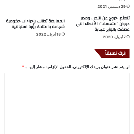
29 ديسمبر، 2021
تلعثم، خروج عن النص، ومدير
المعارضة تطالب بإجراءات حكومية
ديوان “متعسف”: الأخطاء التي
شجاعة وامتلاك رؤية استباقية
عصفت بالوزير عيبابة
18 أبريل، 2022
7 أبريل، 2020
اترك تعليقاً
لن يتم نشر عنوان بريدك الإلكتروني.
الحقول الإلزامية مشار إليها بـ
*
ا
ل
ت
ع
ل
ي
ق