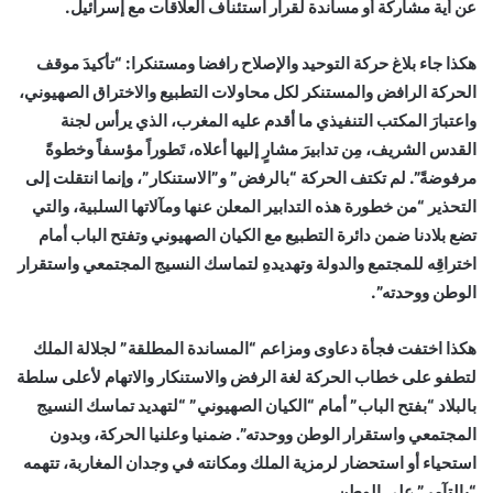
عن أية مشاركة أو مساندة لقرار استئناف العلاقات مع إسرائيل.
هكذا جاء بلاغ حركة التوحيد والإصلاح رافضا ومستنكرا: “تأكيدَ موقف
الحركة الرافض والمستنكر لكل محاولات التطبيع والاختراق الصهيوني،
واعتبارَ المكتب التنفيذي ما أقدم عليه المغرب، الذي يرأس لجنة
القدس الشريف، مِن تدابيرَ مشارٍ إليها أعلاه، تَطوراً مؤسفاً وخطوةً
مرفوضةً”. لم تكتف الحركة “بالرفض” و”الاستنكار”، وإنما انتقلت إلى
التحذير “من خطورة هذه التدابير المعلن عنها ومآلاتها السلبية، والتي
تضع بلادنا ضمن دائرة التطبيع مع الكيان الصهيوني وتفتح الباب أمام
اختراقِه للمجتمع والدولة وتهديدهِ لتماسك النسيج المجتمعي واستقرار
الوطن ووحدته”.
هكذا اختفت فجأة دعاوى ومزاعم “المساندة المطلقة” لجلالة الملك
لتطفو على خطاب الحركة لغة الرفض والاستنكار والاتهام لأعلى سلطة
بالبلاد “بفتح الباب” أمام “الكيان الصهيوني” “لتهديد تماسك النسيج
المجتمعي واستقرار الوطن ووحدته”. ضمنيا وعلنيا الحركة، وبدون
استحياء أو استحضار لرمزية الملك ومكانته في وجدان المغاربة، تتهمه
“بالتآمر” على الوطن.