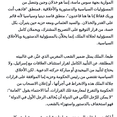
الموازية بجهة سوس ماسة، إنما هو خذلان وجبن وتنصل من
المسؤوليات السياسية والدستورية والأخلاقية . فمنطق “فاذهب أنت
وربك فقاتلا إنا ها هنا قاعدون”، منطق فاسد دينيا وسياسيا لأنه قائم
على الغدر والخذلان . والسيد العثماني ومعه حزبه حين يتبرآن، بكل
خسة، من قرار التوقيع على التصريح المشترك، ويحملان كامل
المسؤولية لجلالة الملك، إنما يخلاّن بالمسؤولية الدستورية وبالأخلاق
السياسية.
طبعا، الملك يمثل ضمير الشعب المغربي الذي عبّر، في غالبيته
المطلقة، عن التأييد الكامل لقرار استئناف العلاقات مع إسرائيل، ولا
يحتاج لتأييد من البيجيدي أو مباركة حركته الدعوية . لكن الأخلاق
السياسية تقتضي من رئيس الحكومة وحزبه إما الموافقة على قرارات
جلالة الملك هذه والانخراط في أجرأتها ، أو إعلان الانسحاب من
الحكومة والتفرغ لمعارضة تلك القرارات. أما الاحتماء بقول “العامة”:
“لا يمكن للرّجل الثّاني في الدولة أن يُخالف الرجل الأول في الدولة”
فهو استخفاف بالدستور واستهزاء بالشعب.