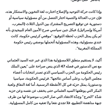
وإذا كانت حركة التوحيد والإصلاح اختارت لغة التخوين والاستنكار هذه،
فإن حزب العدالة والتنمية اختار التنصل من أي مسؤولية سياسية أو
دستورية عن توقيع التصريح المشترك بين الدول الثلاث (المغرب،
أمريكا وإسرائيل). فبكل جبن سياسي صرح الأمين العام للبيجيدي بأنه
لم يكن يمثل الحزب لحظة التوقيع: “موقعي كرئيس حكومة، كانت
عندي مسؤولية، وهذه المسؤولية أتحملها بوصفي رئيس حكومة
المملكة المغربية”.
أكيد، لا يستقيم منطق اللامسؤولية هذا الذي عبر عنه السيد العثماني
مع نص الدستور في فصله 47 الذي ينص صراحة على “يعين الملك
رئيس الحكومة من الحزب السياسي الذي تصدر انتخابات أعضاء
مجلس النواب، وعلى أساس نتائجها”. فرئيس الحكومة، سياسيا
ودستوريا، يمثل حزبَه في كل الأنشطة الرسمية. أما لغة النفاق ولعبة
المكر التي يوظفها السيد العثماني حتى يخفف عن نفسه وعن حزبه
شدّة “الحرج” وحِدّة الانتقاد التي صار الحزب موضوعا لها من طرف
جبهة مناهضة التطبيع، فلا تجدي نفعا ولا تعفيه من كامل المسؤولية.