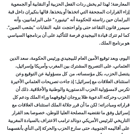
المعارضة؛ لهذا لم يخش ردات الفعل الحزبية أو النقابية أو الجمعوية
إزاء القرارات المجحفة التي اتخذها أو يتخذها. قالها بنكيران داخل قبة
البرلمان حين رئاسته للحكومة أنه “تيتبورد” على البرلمانيين، وأنه
سيمرر قانون التقاعد حتى ولو احتجت عليه النقابات “بشعب الصين”.
كما لم تترك قيادة البيجيدي فرصة للتأكيد على أن برنامجها السياسي
هو برنامج الملك.
اليوم، وبعد توقيع الأمين العام للبيجيدي ورئيس الحكومة، سعد الدين
العثماني، على التصريح المشترك بين المغرب وأمريكا وإسرائيل،
يتنصل الحزب، بكل مؤسساته، من كل مسؤولية عن التوقيع وعن
استئناف العلاقات مع إسرائيل؛ إذ جاءت تصريحات العثماني الأخيرة
تكرس لامسؤولية الحزب الدستورية والوطنية والأخلاقية. ذلك أن
الحزب وحركته الدعوية ظلا يروجان لوقوفهما وراء الملك ودعم كل
قراراته ومبادراته؛ لكن ما أن قرر جلالة الملك استئناف العلاقات مع
إسرائيل وفق ما تقتضيه المصلحة العليا للوطن، خصوصا بعد القرار
التاريخي للرئيس الأمريكي دونالد ترامب الاعتراف بالسيادة المغربية
على أقاليمه الجنوبية، حتى سارع الحزب والحركة إلى النأي بأنفسهما