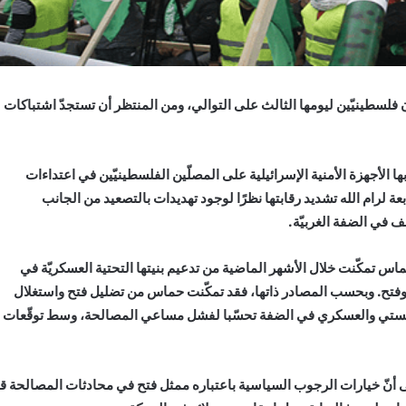
فلسطينيّين ليومها الثالث على التوالي، ومن المنتظر أن تستجدّ اشتباكات
 الأجهزة الأمنية الإسرائيلية على المصلّين الفلسطينيّين في اعتداءات
لطات الأمنية التابعة لرام الله تشديد رقابتها نظرًا لوجود تهديدات بالتصعيد من الجانب
ف في الضفة الغربيّة.
اس تمكّنت خلال الأشهر الماضية من تدعيم بنيتها التحتية العسكريّة في
فتح. وبحسب المصادر ذاتها، فقد تمكّنت حماس من تضليل فتح واستغلال
لوجستي والعسكري في الضفة تحسّبا لفشل مساعي المصالحة، وسط توقّعات
لى أنّ خيارات الرجوب السياسية باعتباره ممثل فتح في محادثات المصالحة ق