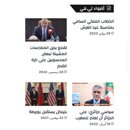
أضواء تي.في
الخطاب الملكي السامي
بمناسبة عيد العرش
29 يوليو، 2023
لقجع يدين الممارسات
المشينة لبعض
المحسوبين على كرة
القدم
28 ديسمبر، 2022
سياسي جزائري: على
بلينكن يستقبل بوريطة
الجزائر أن تعتذر للمغرب
23 نوفمبر، 2021
16 أبريل، 2022