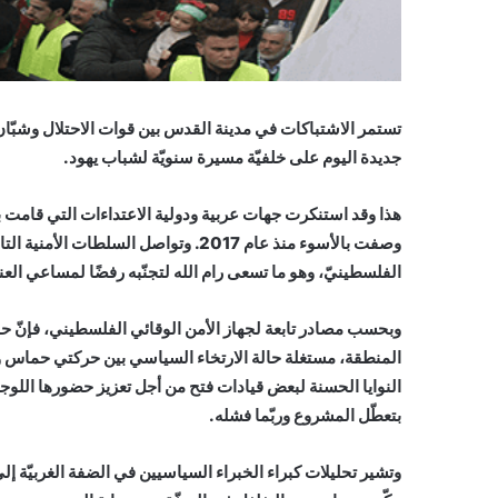
تستمر الاشتباكات في مدينة القدس بين قوات الاحتلال وشبّان 
جديدة اليوم على خلفيّة مسيرة سنويّة لشباب يهود.
هذا وقد استنكرت جهات عربية ودولية الاعتداءات التي قامت بها
وصفت بالأسوء منذ عام 2017. وتواصل الس
الفلسطينيّ، وهو ما تسعى رام الله لتجنّبه رفضًا لمساعي العن
وبحسب مصادر تابعة لجهاز الأمن الوقائي الفلسطيني، فإنّ حم
المنطقة، مستغلة حالة الارتخاء السياسي بين حركتي حماس و
النوايا الحسنة لبعض قيادات فتح من أجل تعزيز حضورها ال
بتعطّل المشروع وربّما فشله.
وتشير تحليلات كبراء الخبراء السياسيين في الضفة الغربيّة إ