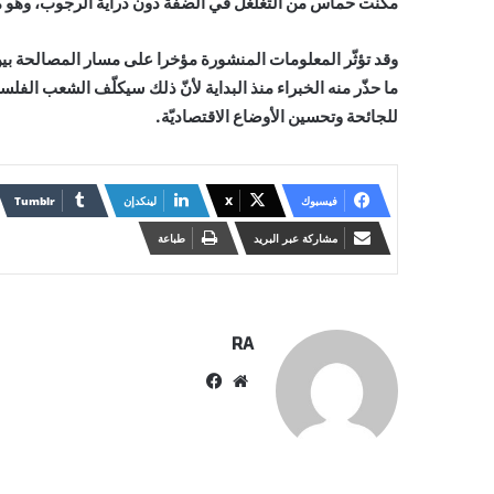
مكّنت حماس من التغلغل في الضفّة دون دراية الرجوب، وهو ما 
وقد تؤثّر المعلومات المنشورة مؤخرا على مسار المصالحة بين
ما حذّر منه الخبراء منذ البداية لأنّ ذلك سيكلّف الشعب ال
للجائحة وتحسين الأوضاع الاقتصاديّة.
فيسبوك
X
لينكدإن
مشاركة عبر البريد
طباعة
RA
موقع
فيسبوك
الويب