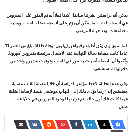
تماثلوا للشفاء، لمعرفة أثره على المدى الطويل.
يذكر، أنه دراستين نشرتنا سابقا، أكدتا فعلا أنه تم العثور على الفيروس
في أنسجة القلب، ما يمكن أن يؤثر على أنسجة عضلة القلب، ويسبب
مضاعفات تهدد حياة المرضى.
كما سبق وأن وثق أطباء وخبراء برازيليون، وفاة طفلة تبلغ من العمر 11
عاما كانت مصابة بحالة التهابية عند الأطفال مرتبطة بفيروس كورونا،
وأكدوا أن الطفلة أصيبت بقصور في القلب وتوفيت بعد يوم واحد من
دخولها المستشفى.
وفى هذه الحالة، لاحظ مؤلفو الدراسة أن خلايا عضلة القلب مصابة،
مضيفين إنه “ربما يؤدى ذلك إلى التهاب موضعي نتيجة لإصابة الخلية”،
فيما كانت تلك أول حالة يتم توثيقها لوجود الفيروس في خلايا قلب
طفل.