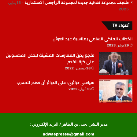
طنجة.. مجموعة فندقية جديدة لمجموعة الراجحي الاستثمارية
15 يناير،
2025
أضواء TV
الخطاب الملكي السامي بمناسبة عيد العرش
29 يوليو، 2023
لقجع يدين الممارسات المشينة لبعض المحسوبين
على كرة القدم
28 ديسمبر، 2022
سياسي جزائري: على الجزائر أن تعتذر للمغرب
16 أبريل، 2022
مدير النشر: يحيى بن الطاهر / البريد الإلكتروني :
adwaepresse@gmail.com