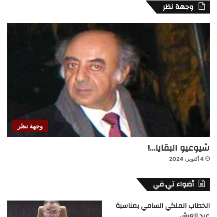
وجهة نظر
وجهة نظر
شيوعيو البقايا…!
4 أكتوبر، 2024
أضواء تي.في
الخطاب الملكي السامي بمناسبة
عيد العرش