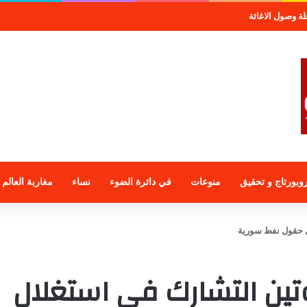
صول الاغاثة
وبورتاج و تحقيق
منوعات
في دائرة الضوء
نساء
مغاربة العالم
ل حقول نفط سورية
تين التشارك في استغلال