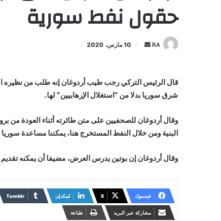
حقول نفط سورية
أرسل
RA
10 مارس، 2020
بريدا
إلكترونيا
قال الرئيس التركي رجب طيب أردوغان إنه طلب من نظيره الر
شرق سوريا بدلا من ”استغلال الإرهابيين“ لها.
وقال أردوغان للصحفيين على متن طائرته أثناء العودة من برو
البنية ومن خلال النفط المستخرج هنا، يمكننا مساعدة سوريا
وقال أردوغان إن بوتين يدرس العرض، مضيفا أن يمكنه تقديم
فيسبوك
X
لينكدإن
مشاركة عبر البريد
طباعة