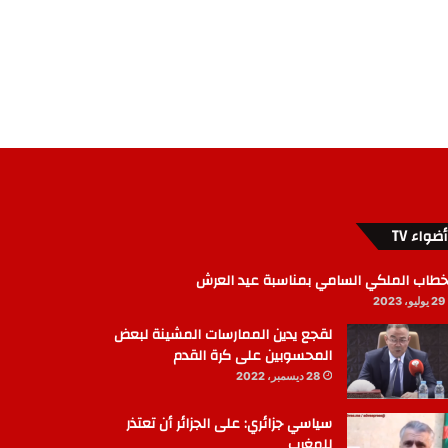
أضواء TV
خطاب الملكي السامي بمناسبة عيد العرش
29 يوليو، 2023
لقجع يدين الممارسات المشينة لبعض
المحسوبين على كرة القدم
28 ديسمبر، 2022
سياسي جزائري: على الجزائر أن تعتذر
للمغرب