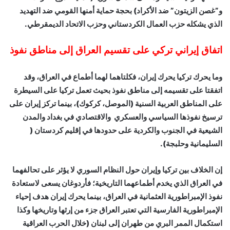
و”غصن الزيتون” ضد الأكراد) بحجة حماية أمنها القومي ضد التهديد
الذي يشكله حزب العمال الكردستاني وحزب الاتحاد الديمقرطي.
اتفاق إيراني تركي على تقسيم العراق إلى مناطق نفوذ
وما يحرك تركيا يحرك إيران، فكلتاهما لهما أطماع في العراق، وقد
اتفقتا على تقسيمه إلى مناطق نفوذ بحيث تعمل تركيا على السيطرة
على المناطق العربية السنية (الموصل، كركوك)، بينما تركز إيران على
ترسيخ نفوذها السياسي والعسكري والاقتصادي في بغداد والمدن
الشيعية في الجنوب والكردية على حدودها في إقليم كردستان (
السليمانية وحلبجة).
إن الخلاف بين تركيا وإيران حول النظام السوري لا يؤثر على تحالفهما
في العراق الذي يخدم أطماعهما التاريخية؛ فأردوغان يسعى لاستعادة
نفوذ الإمبراطورية العثمانية في العراق، بينما يحرك إيران هدف إحياء
الإمبراطورية الفارسية التي تعتبر العراق جزء من إرثها وتاريخها وكذا
استكمال الممر البري من طهران إلى لبنان (خلال الحرب العراقية