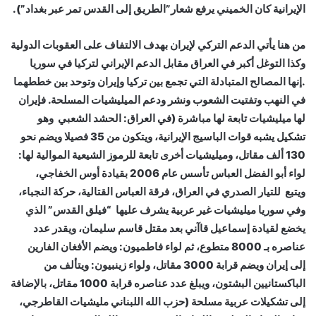
الإيرانية كان الخميني يرفع شعار”الطريق إلى القدس تمر عبر بغداد”).
من هنا يأتي الدعم التركي لإيران بهدف الالتفاف على العقوبات الدولية
وكذا التوغل أكبر في العراق مقابل الدعم الإيراني لتركيا في سوريا
.إنها المصالح المتبادلة التي تجمع بين تركيا وإيران وتوحد بين خططهما
في النهب وتفتيت الشعوب ونشر ودعم الميليشيات المسلحة. فإيران
لها ميليشيات تابعة لها مباشرة (في العراق: الحشد الشعبي وهو
تشكيل يشبه قوات الباسيج الإيرانية، ويتكون من 35 فصيلا ويضم نحو
130 ألف مقاتل، وميليشيات أخرى تابعة للرموز الشيعية الموالية لها:
لواء أبو الفضل العباس تأسس عام 2006 بقيادة أوس الخفاجي،
ويتبع للتيار الصدري في العراق، فرقة العباس القتالية، حركة النجباء،
وفي سوريا ميليشيات غير عربية يشرف عليها “فيلق القدس” الذي
يخضع لقيادة إسماعيل قاآني بعد مقتل قاسم سليمان، ويقدر عدد
عناصره بـ 8000 متطوع، ثم لواء فاطميون: ويضم الأفغان الفارين
إلى إيران ويضم قرابة 3000 مقاتل، ولواء زينبيون: ويتألف من
الباكستانيين البشتون، ويبلغ عدد عناصره قرابة 1000 مقاتل، بالإضافة
إلى تشكيلات عربية مسلحة (حزب الله اللبناني مليشيات القاطرجي،