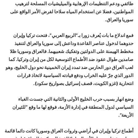
طائفي ودعم التنظيمات الإرهابية والميليشيات المسلحة لترهيب
المواطنين، فضلا عن استخدام المياه سلاحا لفرض الأمر الواقع على
سوريا والعراق.
فمع اندلاع ما بات يُعرف زورا بـ”الربيع العربي”، فتحت تركيا وإيران
حدوهما لدخول عناصر القاعدة وداعش إلى سوريا والعراق لتنفيذ
مخطط الهيمنة على الدولتين وتفكيك شعبيهما. فالعراق وسوريا ظلا
صامدين طوال عقود ضد الأطماع التوسعية لكل من إيران وتركيا. كما
لعب العراق دور الحارس ضد تمدد إيران الخمينية نحو دول الخليج، وهو
الدور الذي جرّ عليه الخراب ودفع قيادته السياسية لاتخاذ قرارات
انتحارية (غزو الكويت، قصف إسرائيل بصواريخ سكود).
وضع انهار بسبب حرب الخليج الأولى والثانية التي جسدت الغباء
السياسي لدول المنطقة في إدارة الأزمة، فوقع لها ما وقع “للثيران
الأربعة”.
أطماع تركيا وإيران في أراضي وثروات العراق وسوريا كانت دائما قائمة