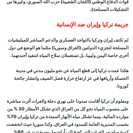
قوات الدفاع الوطني (اللجان الشعبية) حزب الله السوري، وغيرها من
التشكيلات المسلحة).
جريمة تركيا وإيران ضد الإنسانية
لم تكتف إيران وتركيا بالتواجد العسكري والدعم المباشر للميليشيات
المسلحة لتجزيء الدولتين (العراق وسوريا) مثلما هو الوضع في دول
أخرى خاصة اليمن وليبيا، بل تستعملان سلاح المياه لتنفيذ أجندتهما.
هكذا عمدت تركيا إلى قطع المياه عن نحو مليون مدني في مدينة
الحسكة وأريافها في عز ارتفاع حرارة فصل الصيف وانتشار جائحة
كورونا.
ومعلوم أن تركيا أقامت سدودا على نهري دجلة والفرات أثرت مباشرة
على منسوب المياه نحو كل من العراق الذي تشكل الأمطار 30 % من
موارده المائية، بينما تشكل مياه الأنهار الممتدة من تركيا وإيران 70%
بحسب المديرية العامة للسدود في العراق، وكذا سوريا حيث انخفضت
كمية مياه نهر الفرات التي تُضخ إلى أراضيها بنسبة تزيد عن 60%.