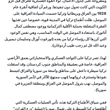
ومطروحة على جدول الأعمال، لولا القوة العسكرية للعراق قبل غزو
الكويت التي كانت تحول دون تنفيذها. ورغم أن اتفاقية أنقرة عام
1926 بين العراق وبريطانيا وتركيا حسمت السيادة العراقية على
الموصل، ظلت أطماع تركيا في المدينة قوية، خصوصا حين تغذيها
الفقرة المتعلقة بحماية الأقلية التركمانية ووعود مصطفى كمال
أتاتورك باستعادة الموصل في الوقت المناسب، وهي نفس الوعود
التي كررها كل رؤساء تركيا من بعده (تورغوت أوزال وسليمان ديميريل
وعبد الله غل ثم رجب طيب أردوغان).
لهذا، تصر تركيا على التواجد العسكري والاستخباراتي بعمق الأراضي
العراقية، خاصة في بعشيقة والمناطق جنوب كردستان. وقد استغلت
تركيا سيطرة داعش على مناطق واسعة من سوريا والعراق لتبسط
نفوذها وتستنزف ثرواتهما (نهب ممنهج للآثار في تَدْمر السورية
والموصل، نهب بترول الموصل في العراق ومنطقة الجزيرة في
سوريا).
ففي سياق الأطماع التركية هذه، تأتي العمليات العسكرية التي
أطلقتها تركيا للسيطرة على شمال سوريا (عملية “درع الفرات”