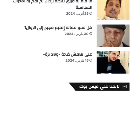
ما قام به فريق نهضة بركان لم تقم به الأحزاب
السياسية
23 أبريل، 2024
هل تسير عمالة إقليم فجيج إلى الزوال؟
30 مارس، 2024
على هامش ضجة -ولاد يزة-
15 مارس، 2024
تابعنا علي فيس بوك