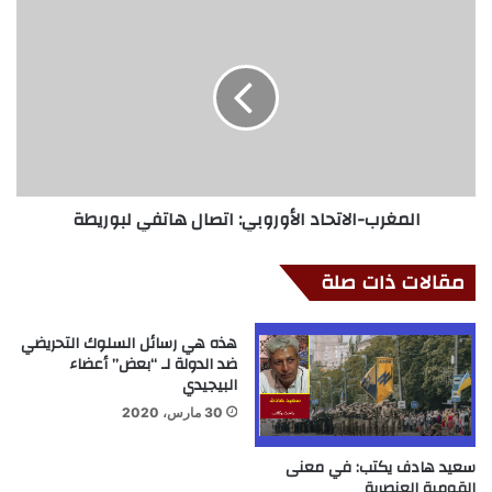
المغرب-الاتحاد الأوروبي: اتصال هاتفي لبوريطة
مقالات ذات صلة
هذه هي رسائل السلوك التحريضي
ضد الدولة لـ “بعض” أعضاء
البيجيدي
30 مارس، 2020
سعيد هادف يكتب: في معنى
القومية العنصرية