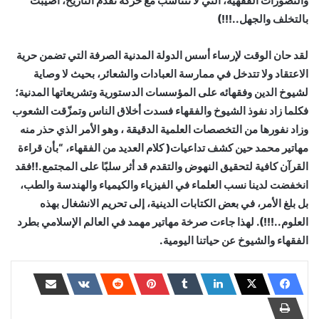
والتصورات الفقهية، التي لا تتناسب مع حركة تقدم التاريخ، أصيبت
بالتخلف والجهل..!!!)
لقد حان الوقت لإرساء أسس الدولة المدنية الصرفة التي تضمن حرية
الاعتقاد ولا تتدخل في ممارسة العبادات والشعائر، بحيث لا وصاية
لشيوخ الدين وفقهائه على المؤسسات الدستورية وتشريعاتها المدنية؛
فكلما زاد نفوذ الشيوخ والفقهاء فسدت أخلاق الناس وتمزّقت الشعوب
وزاد نفورها من التخصصات العلمية الدقيقة ، وهو الأمر الذي حذر منه
مهاتير محمد حين كشف تداعيات( كلام العديد من الفقهاء، “بأن قراءة
القرآن كافية لتحقيق النهوض والتقدم قد أثر سلبًا على المجتمع.!!فقد
انخفضت لدينا نسب العلماء في الفيزياء والكيمياء والهندسة والطب،
بل بلغ الأمر، في بعض الكتابات الدينية، إلى تحريم الانشغال بهذه
العلوم..!!!). لهذا جاءت صرخة مهاتير مهمد في العالم الإسلامي بطرد
الفقهاء والشيوخ عن حياتنا اليومية.