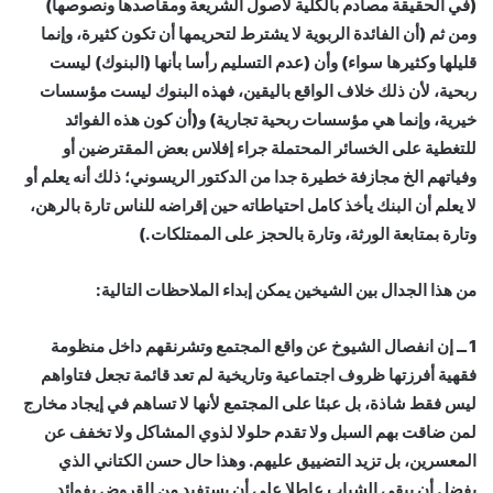
(في الحقيقة مصادم بالكلية لأصول الشريعة ومقاصدها ونصوصها)
ومن ثم (أن الفائدة الربوية لا يشترط لتحريمها أن تكون كثيرة، وإنما
قليلها وكثيرها سواء) وأن (عدم التسليم رأسا بأنها (البنوك) ليست
ربحية، لأن ذلك خلاف الواقع باليقين، فهذه البنوك ليست مؤسسات
خيرية، وإنما هي مؤسسات ربحية تجارية) و(أن كون هذه الفوائد
للتغطية على الخسائر المحتملة جراء إفلاس بعض المقترضين أو
وفياتهم الخ مجازفة خطيرة جدا من الدكتور الريسوني؛ ذلك أنه يعلم أو
لا يعلم أن البنك يأخذ كامل احتياطاته حين إقراضه للناس تارة بالرهن،
وتارة بمتابعة الورثة، وتارة بالحجز على الممتلكات.)
من هذا الجدال بين الشيخين يمكن إبداء الملاحظات التالية:
1 ــ إن انفصال الشيوخ عن واقع المجتمع وتشرنقهم داخل منظومة
فقهية أفرزتها ظروف اجتماعية وتاريخية لم تعد قائمة تجعل فتاواهم
ليس فقط شاذة، بل عبئا على المجتمع لأنها لا تساهم في إيجاد مخارج
لمن ضاقت بهم السبل ولا تقدم حلولا لذوي المشاكل ولا تخفف عن
المعسرين، بل تزيد التضييق عليهم. وهذا حال حسن الكتاني الذي
يفضل أن يبقى الشباب عاطلا على أن يستفيد من القروض بفوائد