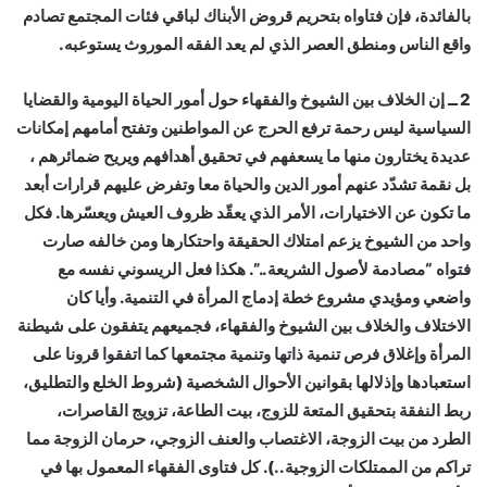
بالفائدة، فإن فتاواه بتحريم قروض الأبناك لباقي فئات المجتمع تصادم
واقع الناس ومنطق العصر الذي لم يعد الفقه الموروث يستوعبه.
2 ــ إن الخلاف بين الشيوخ والفقهاء حول أمور الحياة اليومية والقضايا
السياسية ليس رحمة ترفع الحرج عن المواطنين وتفتح أمامهم إمكانات
عديدة يختارون منها ما يسعفهم في تحقيق أهدافهم ويريح ضمائرهم ،
بل نقمة تشدّد عنهم أمور الدين والحياة معا وتفرض عليهم قرارات أبعد
ما تكون عن الاختيارات، الأمر الذي يعقّد ظروف العيش ويعسّرها. فكل
واحد من الشيوخ يزعم امتلاك الحقيقة واحتكارها ومن خالفه صارت
فتواه “مصادمة لأصول الشريعة..”. هكذا فعل الريسوني نفسه مع
واضعي ومؤيدي مشروع خطة إدماج المرأة في التنمية. وأيا كان
الاختلاف والخلاف بين الشيوخ والفقهاء، فجميعهم يتفقون على شيطنة
المرأة وإغلاق فرص تنمية ذاتها وتنمية مجتمعها كما اتفقوا قرونا على
استعبادها وإذلالها بقوانين الأحوال الشخصية (شروط الخلع والتطليق،
ربط النفقة بتحقيق المتعة للزوج، بيت الطاعة، تزويج القاصرات،
الطرد من بيت الزوجة، الاغتصاب والعنف الزوجي، حرمان الزوجة مما
تراكم من الممتلكات الزوجية..). كل فتاوى الفقهاء المعمول بها في