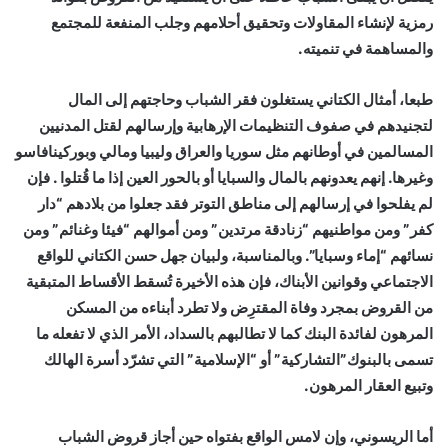
رمزية لإنشاء المقاولات وتحقيق أحلامهم وجلب المنفعة للمجتمع
والمساهمة في تنميته.
طبعا، أمثال الكتاني يستغلون فقر الشباب وحاجتهم إلى المال
لتجنيدهم في صفوف التنظيمات الإرهابية وإرسالهم لقتل المدنيين
المسالمين في أوطانهم مثل سوريا والعراق وليبيا ومالي وبوركينافاسو
وغيرها. إنهم يعدونهم بالمال والسبايا أو بالحور العين إذا ما قُتلوا . فإن
لم يفلحوا في إرسالهم إلى مناطق التوتر فقد جعلوا من بلادهم “دار
كفر” ومن مواطنيهم “زنادقة مرتدين” ومن أموالهم “فيئا وغنائم” ومن
نسائهم “إماء وسبايا”. وبالمناسبة، ولبيان جهل حسن الكتاني للواقع
الاجتماعي وقوانين الأبناك، فإن هذه الأخيرة تُسقط الأقساط المتبقية
من القروض بمجرد وفاة المقترِض ولا تطرد أبناءه من المسكن
المرهون لفائدة البنك كما لا تطالبهم بالسداد، الأمر الذي لا تفعله ما
تسمى بالبنوك”التشاركية” أو “الإسلامية” التي تشرّد أسرة الهالك
وتبيع العقار المرهون.
أما الريسوني، وإن لامس الواقع بفتواه حين أجاز قروض الشباب