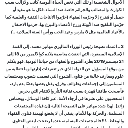
الأحوال الشخصية أو تلك التي تخص الحياة اليومية كانت ولازالت سبب
الكوارث والمصائب والجرائم خاصة ضد النساء. فكل ما هو مفيد أو
جميل أو مُفرح إلا وحرّمه الفقهاء (حرّموا الانتاجات التقنية والعلمية كما
حرّموا التلقيح ضد الأوبئة وزرع الأعضاء والتبرع بها، حرموا الاحتفال
بالأعياد العالمية مثل 8 مارس وعيد الحب ورأس السنة الميلادية ..)
3 ــ اعتماد نصيحة رئيس الوزراء الماليزي مهاتير محمد، إلى القمة
الإسلامية المصغرة، التي انعقدت بعاصمة بلاده كوالالمبور من 18 إلى
21 ديسمبر2019 بطرد الشيوخ والفقهاء من حياتنا اليومية. فهو يتكلم
من موقع المسؤول عن الدولة الذي خبر تعقيدات إدارتها وما تتطلبه من
علوم ومعارف خالية من فتاوى الشيوخ التي قسمت شعوب ومجتمعات
المسلمين إلى (جماعات وطوائف وفرق، يقتل بعضها بعضًا بدم بارد،
فأصبحت طاقتنا مُهدرة بسبب ثقافة الثأر والانتقام التي يحرص
المتعصبون على نشرها في أرجاء الأمة، عبر كافة الوسائل، وبحماس
زائد). لهذا شدد مهاتير على النصيحة التالية (إن قيادة المجتمعات
المسلمة، والحركة بها للأمام، ينبغي أن لا يخضع لهيمنة فتاوى الفقهاء
والوعاظ..!!! فالمجتمعات المسلمة، عندما رضخت لبعض الفتاوى