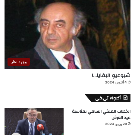
وجهة نظر
شيوعيو البقايا…!
4 أكتوبر، 2024
أضواء تي.في
الخطاب الملكي السامي بمناسبة
عيد العرش
29 يوليو، 2023