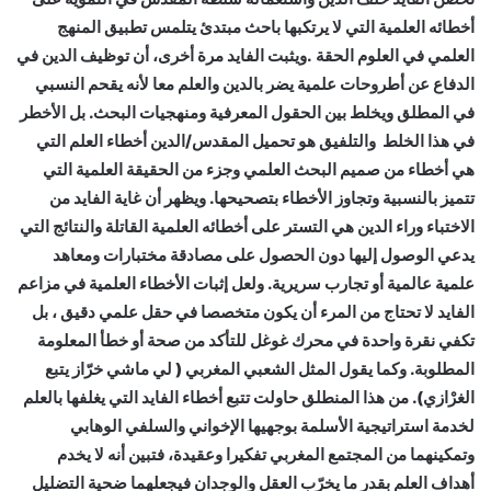
أخطائه العلمية التي لا يرتكبها باحث مبتدئ يتلمس تطبيق المنهج
العلمي في العلوم الحقة .ويثبت الفايد مرة أخرى، أن توظيف الدين في
الدفاع عن أطروحات علمية يضر بالدين والعلم معا لأنه يقحم النسبي
في المطلق ويخلط بين الحقول المعرفية ومنهجيات البحث. بل الأخطر
في هذا الخلط والتلفيق هو تحميل المقدس/الدين أخطاء العلم التي
هي أخطاء من صميم البحث العلمي وجزء من الحقيقة العلمية التي
تتميز بالنسبية وتجاوز الأخطاء بتصحيحها. ويظهر أن غاية الفايد من
الاختباء وراء الدين هي التستر على أخطائه العلمية القاتلة والنتائج التي
يدعي الوصول إليها دون الحصول على مصادقة مختبارات ومعاهد
علمية عالمية أو تجارب سريرية. ولعل إثبات الأخطاء العلمية في مزاعم
الفايد لا تحتاج من المرء أن يكون متخصصا في حقل علمي دقيق ، بل
تكفي نقرة واحدة في محرك غوغل للتأكد من صحة أو خطأ المعلومة
المطلوبة. وكما يقول المثل الشعبي المغربي ( لي ماشي خرّاز يتبع
الغرْازي). من هذا المنطلق حاولت تتبع أخطاء الفايد التي يغلفها بالعلم
لخدمة استراتيجية الأسلمة بوجهيها الإخواني والسلفي الوهابي
وتمكينهما من المجتمع المغربي تفكيرا وعقيدة، فتبين أنه لا يخدم
أهداف العلم بقدر ما يخرّب العقل والوجدان فيجعلهما ضحية التضليل