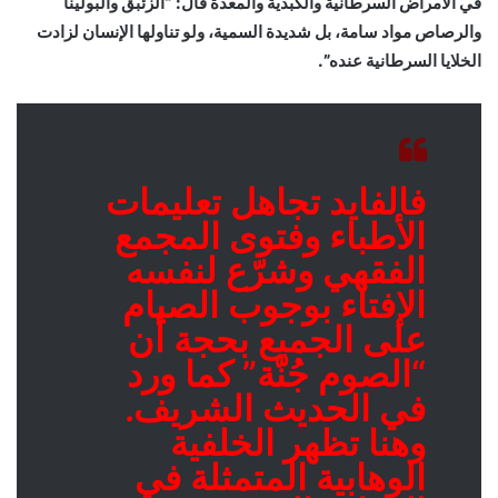
في الأمراض السرطانية والكبدية والمعدة قال: “الزئبق والبولينا
والرصاص مواد سامة، بل شديدة السمية، ولو تناولها الإنسان لزادت
الخلايا السرطانية عنده”.
فالفايد تجاهل تعليمات
الأطباء وفتوى المجمع
الفقهي وشرّع لنفسه
الإفتاء بوجوب الصيام
على الجميع بحجة أن
“الصوم جُنّة” كما ورد
في الحديث الشريف.
وهنا تظهر الخلفية
الوهابية المتمثلة في