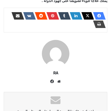
يملك علاجا للوباء تشويشا على جهود الدولة .
RA
موقع
فيسبوك
الويب