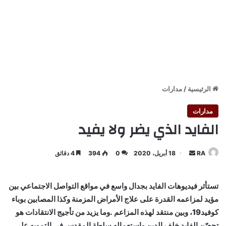
الرئيسية
/
مدارات
مدارات
الفايد الذي يضر ولا يفيد
أرسل
RA
18 أبريل، 2020
0
394
4 دقائق
بريدا
إلكترونيا
تستأثر فيديوهات الفايد بجدال واسع في مواقع التواصل الاجتماعي بين
مؤيد لمزاعمه القدرة على علاج الأمراض المزمنة وكذا المصابين بوباء
كوفيد19، وبين منتقد لهذه المزاعم .وما يزيد من تأجيج الانتقادات هو
تحصّن الفايد خلف الدين واستعماله سلطة المقدس في التمويه على