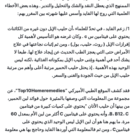
الممنهج الذي يعطل النقد والشك والتحليل والتدبر . وهذه بعض الأخطاء
العلمية التي روج لها الفايد وأسس عليها شهرته بين المغرر بهم:
1/
زعم الفايد ، في تحدّ للعلماء ،أن حليب الإبل دون غيره من الكائنات
يحتوي على فيتامين س c . وكان غرضه هو التأسيس لأهمية كل
إفرازات الإبل ( روث، حليب، بول) ، ومن ثم إثبات نجاعتها في علاج
الأمراض حتى التي يعجز الطب الحديث عن إيجاد علاج لها. طبعا لا
يشك أحد في أهمية وغِنى حليب الإبل بمكوناته الغذائية ،لكنه ليس
الوحيد بهذه الأهمية . إذ يحتل حليب الحمير مرتبة أعلى وأهم من مرتبة
حليب الإبل من حيث الجودة والغنى والسعر.
فقد كشف الموقع الطبي الأميركي “Top10Homeremedies”، عن
مجموعة من المعلومات التي وصفها بالمثيرة حول فوائد لبن الحمير،
من بينها أن حليب الأتان “يحتوي على كميات كبيرة من فيتامين
B، B12، C، وأنه يحتوي على فيتامين C أكثر من لبن الأم بمعدل 60
مرة. ما يهم هنا هو أن لبن الإبل ليس الوحيد الذي يحتوي على
فيتامينC ، ومن ثم فالمعلومة التي أوردها الفايد وحاجج بها هي معلومة