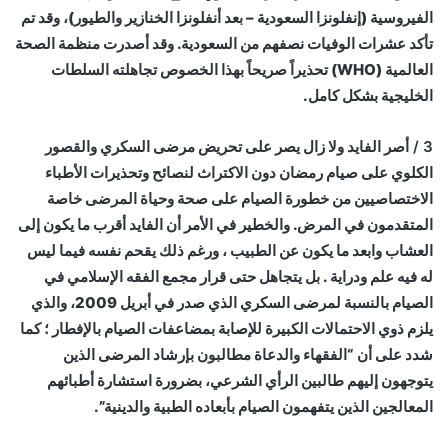
الفيروسية (إنفلونزا السعودية – بعد أنفلونزا الخنازير والطيور)، وقد تم
تأكد عشرات الوفيات نصفهم من السعودية. وقد أصدرت منظمة الصحة
العالمية (WHO) تحذيراً صريحاً بهذا الخصوص تجاهلته السلطات
الخليجية بشكل كامل.
3 /
أصر الفايد ولا زال يصر على تحريض مرضى السكري والقصور
الكلوي على صيام رمضان دون الاكتراث لنصائح وتحذيرات الأطباء
الاختصاصيين من خطورة الصيام على صحة وحياة المرضى خاصة
المتقدمون في المرض. والخطير في الأمر أن الفايد أقرب ما يكون إلى
العشاب وابعد ما يكون عن الطبيب ، ورغم ذلك يقحم نفسه فيما ليس
له فيه علم ودراية . بل يتجاهل حتى قرار مجمع الفقه الإسلامي في
الصيام بالنسبة لمرضى السكري الذي صدر في أبريل 2009، والذي
يلزم ذوي الاحتمالات الكبيرة للإصابة بمضاعفات الصيام بالإفطار ؛ كما
شدد على أن “الفقهاء والدعاة مطالبون بإرشاد المرضى الذين
يتوجهون إليهم طالبين الرأي الشرعي، بضرورة استشارة أطبائهم
المعالجين الذين يتفهمون الصيام بأبعاده الطبية والدينية”.