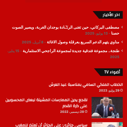
اخر الأخبار
مصطفى البركاني، حين تغنى الرݣادة بوجدان الغربة، ويصير الصوت
حصنا
13 يوليو، 2025
مناوي يتهم الدعم السريع بعرقلة وصول الاغاثة
8 أبريل، 2025
طنجة.. مجموعة فندقية جديدة لمجموعة الراجحي الاستثمارية
15 يناير،
2025
أضواء TV
الخطاب الملكي السامي بمناسبة عيد العرش
29 يوليو، 2023
لقجع يدين الممارسات المشينة لبعض المحسوبين
على كرة القدم
28 ديسمبر، 2022
سياسي جزائري: على الجزائر أن تعتذر للمغرب