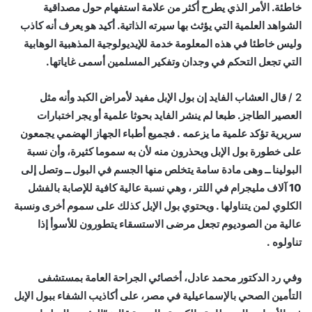
خاطئة. الأمر الذي يطرح أكثر من علامة استفهام حول مصداقية
الشواهد العلمية التي يؤثث بها سيرته الذاتية. أكيد هو يعرف أنه كاذب
وليس خاطئا في هذه المعلومة خدمة للإيديولوجية المذهبية الوهابية
التي تجعل التحكم في وجدان وتفكير المسلمين أسمى غاياتها.
2 /
قال العشاب الفايد إن بول الإبل مفيد لأمراض الكبد وأنه مثل
العصير الطاجز. طبعا لم ينشر الفايد بحوثا علمية أو يجر اختبارات
سريرية تؤكد علمية ما يزعمه . فجميع أطباء الجهاز الهضمي يجمعون
على خطورة بول الإبل ويحذرون منه لأن به سموما كثيرة، وأن نسبة
البولينا ــ وهى مادة سامة يتخلص منها الجسم في البول ــ وتصل إلى
10 آلاف مليجرام في اللتر ، وهي نسبة عالية كافية للإصابة بالفشل
الكلوي لمن يتناولها . ويحتوي بول الإبل كذلك على سموم أخرى ونسبة
عالية من الصوديوم تجعل مرضى الاستسقاء يتطورون للأسوأ إذا
تناولوه .
وفي رد الدكتور محمد عادل، أخصائي الجراحة العامة بمستشفى
التأمين الصحي بالإسماعيلية في مصر، على أكاذيب الشفاء ببول الإبل