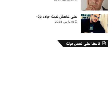
على هامش ضجة -ولاد يزة-
15 مارس، 2024
تابعنا علي فيس بوك