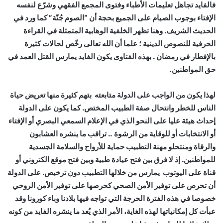
فالفايد تجاهل تعليمات الأطباء وفتوى المجمع الفقهي وشرّع لنفسه
الإفتاء بوجوب الصيام على الجميع بحجة أن “الصوم جُنّة” كما ورد في
الحديث الشريف. وهنا تظهر الخلفية الوهابية المتمثلة في القراءة
الحرفية للنصوص الدينية ؛ علما أن الله تعالى رخّص لحالات كثيرة
بالإفطار في رمضان . بهذه الفتاوى يكون الفايد يمارس القتل العمد في
حق المواطنين.
لهذا يكون من الواجب على الدولة متابعته بتهم كثيرة منها تعريض حياة
الناس للخطر وانتحال صفة الطبيب المختص. كما يكون على الدولة
إحداث هيئة عليا على النحو الذي في الإعلام السمعي البصري أو الإفتاء
أو الانتخابات أو للوقاية من الرشوة .. تراقب ما ينشره العشابون
والرقاة ومنتحلو مهنة التطبيب حماية للأرواح والسلامة الجسدية
للمواطنين. إذ لا فرق بين فتح عيادة طبية وبين فتح موقع الكتروني أو
قناة على اليوتوب يمارس من خلالها التطبيب دون ترخيص. على الدولة
أن تحرص على توفير الأمن الصحي كحرصها على توفير الأمن الروحي
خصوصا في هذه الفترة الحرجة التي تواجه فيها بلادنا وباء كورونا وقد
عبأت كل إمكانياتها لهذه الغاية، الأمر الذي يُعد ما ينشره الفايد من كونه