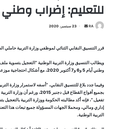
للتعليم: إضراب وطني ب
أرسل
RA
23 سبتمبر، 2020
بريدا
إلكترونيا
قرر التنسيق النقابي الثنائي لموظفي وزارة التربية حاملي 
ويطالب التنسيق وزارة التربية الوطنية “التعجيل بتسوية مل
وطني أيام 5 و6 و7 أكتوبر 2020، مع أشكال احتجاجية موزعة على أربعة أقطاب: الرباط، مراكش، العيون ووجدة
وفيما جدد بلاغ للتنسيق النقابي، “أسفه لاستمرار وزارة التربية
بجميع أفواج القطاع قبل دجنبر 15
تفعيل.”، فإنه أكد مطالبته الحكومة ووزارة التربية بالتعجيل 
إداري ومالي، ومحملا الجهات المسؤولة جميع تبعات هذا التعن
التربية الوطنية.