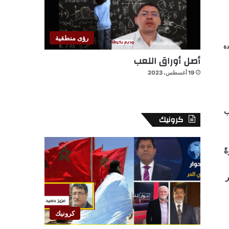
رؤى منطقية
ة
أصل أوراق اللعب
19 أغسطس، 2023
ب
كرونيك
ً
ر
كرونيك