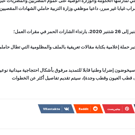
التي تمارسها الحكومة والوزارة الوصية على عموم المضربين والمضربات عبر
ب غيابا غير مبرر، داعيا موظفي وزارة التربية حاملي الشهادات المقصيين
لال الأسبوع الثاني، من 28 شتنبر إلى 3 أكتوبر 2020، عبر حملة إعلامية بكتابة مقالات تعريفية بالملف والمظلومية التي تطال حام
 خلال أيام الاثنين والثلاثاء والأربعاء 5 و6 و7 أكتوبر 2020، سيخوضون إضرابا وطنيا قابلا للتمديد مرفوق بأشكال احتجاجية ميدانية نوع
 قطب العيون وقطب وجدة)، سيتم تقديم تفاصيل أكثر عن الخطوات
بينتيريست