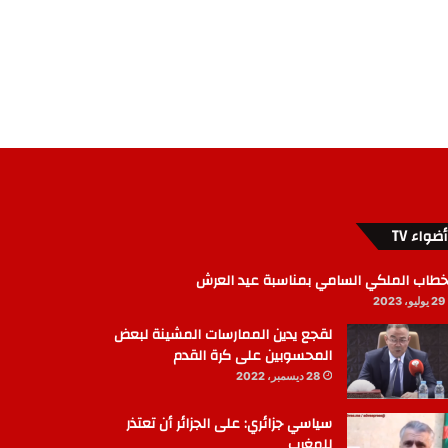
أضواء TV
خطاب الملكي السامي بمناسبة عيد العرش
29 يوليو، 2023
لقجع يدين الممارسات المشينة لبعض
المحسوبين على كرة القدم
28 ديسمبر، 2022
سياسي جزائري: على الجزائر أن تعتذر
للمغرب