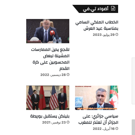
أضواء تي.في
الخطاب الملكي السامي
بمناسبة عيد العرش
29 يوليو، 2023
لقجع يدين الممارسات
المشينة لبعض
المحسوبين على كرة
القدم
28 ديسمبر، 2022
سياسي جزائري: على
بلينكن يستقبل بوريطة
الجزائر أن تعتذر للمغرب
23 نوفمبر، 2021
16 أبريل، 2022