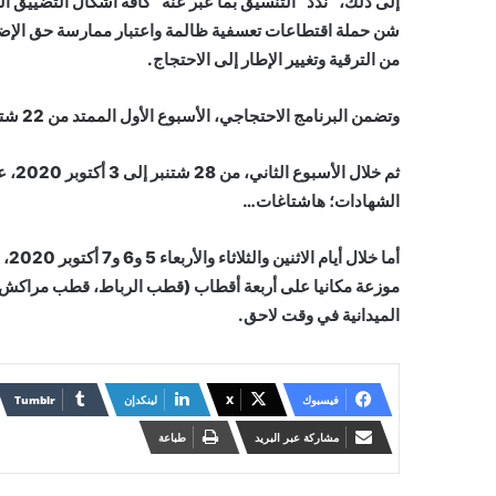
إلى ذلك، “ندد” التنسيق بما عبر عنه “كافة أشكال التضييق 
شن حملة اقتطاعات تعسفية ظالمة واعتبار ممارسة حق الإضرا
من الترقية وتغيير الإطار إلى الاحتجاج.
وتضمن البرنامج الاحتجاجي، الأسبوع الأول الممتد من 22 شتنبر إلى 26 شتنبر 2020، بارتداء الشارات الحمر في مقرات العمل؛
ثم خ
الشهادات؛ هاشتاغات…
أما
موزعة مكانيا على أربعة أقطاب (قطب الرباط، قطب مراكش،
الميدانية في وقت لاحق.
فيسبوك
X
لينكدإن
مشاركة عبر البريد
طباعة