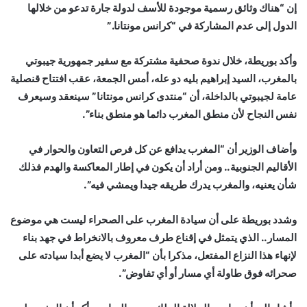
إن “هناك وثائق رسمية موجودة للأسف لدولة جارة تدعو من خلالها
الدول إلى عدم المشاركة في “كرانس مونتانا.”
وأكد بوريطة، خلال ندوة صحفية مشتركة مع سفير جمهورية جيبوتي
بالمغرب، السيد إبراهيم بليه دو عله، أمس الجمعة، عقب افتتاح قنصلية
عامة لجيبوتي بالداخلة، أن “منتدى كرانس مونتانا” سينعقد وسيعرف
نفس النجاح لأن منطق المغرب دائما هو منطق بناء”.
وأضاف الوزير أن “المغرب يدافع عن كل فرص التعاون والحوار في
الأقاليم الجنوبية.. ومن أراد أن يكون في إطار المعاكسة والهدم فذلك
شأن يعنيه، والمغرب يدرك طريقه جيدا ويمشي فيه”.
وشدد بوريطة على أن سيادة المغرب على الصحراء ليست هي موضوع
المسار.. الذي يتمثل في إقناع طرف معروف بالانخراط في جهد بناء
لإنهاء هذا النزاع المفتعل، مذكرا بأن “المغرب لا يضع أبدا سيادته على
صحرائه فوق طاولة أي مسار أو أي تفاوض”.