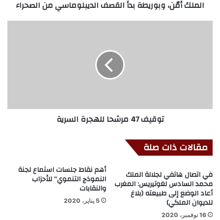
الملك أمّن، وبوريطة بدأ القصف الديبلوماسي من الصحراء
توقيف 47 مرشحا للهجرة السرية
مقالات ذات صلة
أهم نقاط جلسات استماع لجنة
في اتصال هاتفي لجلالة الملك
النموذج التنموي” للأحزاب
محمد السادس لغوتيريس: المغرب
والنقابات
أعاد الوضع إلى طبيعته (بلاغ
للديوان الملكي)
5 يناير، 2020
16 نوفمبر، 2020