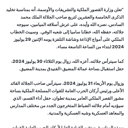
“تعلن وزارة القصور الملكية والتشريفات والأوسمة، أنه بمناسبة تخليد
الذكرى الخامسة والعشرين لتربع صاحب الجلالة الملك محمد
السادس، نصره الله وأيده، على عرش أسلافه الميامين، سيوجه
جلالته، حفظه الله، خطابا ساميا إلى شعبه الوفي. وسيبث الخطاب
الملكي على أمواج الإذاعة وشاشة التلفزة يومه الإثنين 29 يوليوز
2024 ابتداء من الساعة التاسعة مساء.
كما سيترأس جلالته، أعزه الله، زوال يوم الثلاثاء 30 يوليوز 2024،
حفل استقبال بساحة عمالة المضيق-الفنيدق بمدينة المضيق.
وزوال يوم الأربعاء 31 يوليوز 2024، سيترأس صاحب الجلالة القائد
الأعلى ورئيس أركان الحرب العامة للقوات المسلحة الملكية بساحة
مشور القصر الملكي العامر بمدينة تطوان، حفل أداء القسم، الذي
سيؤديه أمام جلالته الضباط المتخرجون الجدد من مختلف المدارس
والمعاهد العسكرية وشبه العسكرية والمدنية.
وبهذه المناسبة، ستقيم القيادة العليا لأركان الحرب العامة للقوات