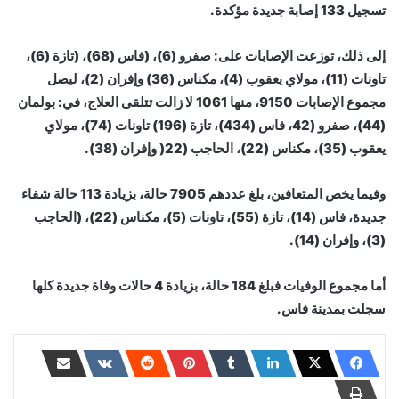
تسجيل 133 إصابة جديدة مؤكدة.
إلى ذلك، توزعت الإصابات على: صفرو (6)، (فاس (68)، (تازة (6)،
تاونات (11)، مولاي یعقوب (4)، مكناس (36) وإفران (2)، ليصل
مجموع الإصابات 9150، منھا 1061 لا زالت تتلقى العلاج، في: بولمان
(44)، صفرو (42، فاس (434)، تازة (196) تاونات (74)، مولاي
یعقوب (35)، مكناس (22)، الحاجب (22( وإفران (38).
وفيما يخص المتعافین، بلغ عددهم 7905 حالة، بزیادة 113 حالة شفاء
جدیدة، فاس (14)، تازة (55)، تاونات (5)، مكناس (22)، (الحاجب
(3)، وإفران (14).
أما مجموع الوفيات فبلغ 184 حالة، بزیادة 4 حالات وفاة جدیدة كلها
سجلت بمدينة فاس.