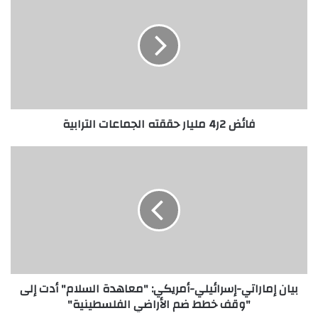
فائض 2ر4 مليار حققته الجماعات الترابية
بيان إماراتي-إسرائيلي-أمريكي: "معاهدة السلام" أدت إلى
"وقف خطط ضم الأراضي الفلسطينية"