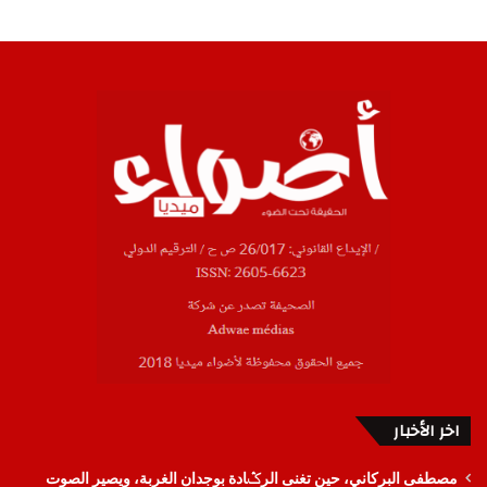
اخر الأخبار
مصطفى البركاني، حين تغنى الرݣادة بوجدان الغربة، ويصير الصوت