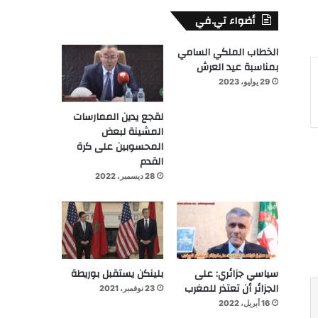
أضواء تي.في
الخطاب الملكي السامي
بمناسبة عيد العرش
29 يوليو، 2023
لقجع يدين الممارسات
المشينة لبعض
المحسوبين على كرة
القدم
28 ديسمبر، 2022
سياسي جزائري: على
بلينكن يستقبل بوريطة
الجزائر أن تعتذر للمغرب
23 نوفمبر، 2021
16 أبريل، 2022