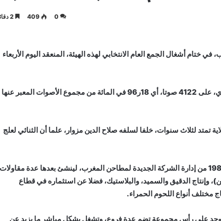
0
409
2 دقائق
في ختام أشغال الجمع العام الانتخابي لهذه الهيئة، المنعقد اليوم الأربعاء
وحصل العلج، الذي شكل ثنائيا انتخابيا إلى جانب المهدي التازي، على 4122 صوتا، أي 18ر96 في المائة من مجموع الأصوات المعبر عنها
اية تمتد لثلاث سنوات، خلفا لسلفه صلاح الدين مزوار، علما أن الثنائي لعلج
وبدأ لعلج، المزداد بمدينة الدار البيضاء، مساره المهني سنة 1987 من إدارة الشركة الجديدة لمطاحن المغرب، لينشئ بعدها عدة مقاولات
، وإنتاج الدقيق والسميد، والبلاستيك، فضلا عن استثماره في قطاع
ج مختلف أنواع اللحوم الحمراء.
ويوجد على رأس مجموعة تضم عدة فروع، وتشغل بشكل مباشر ما يزيد عن