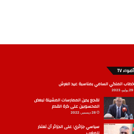
أضواء TV
خطاب الملكي السامي بمناسبة عيد العرش
29 يوليو، 2023
لقجع يدين الممارسات المشينة لبعض
المحسوبين على كرة القدم
28 ديسمبر، 2022
سياسي جزائري: على الجزائر أن تعتذر
للمغرب