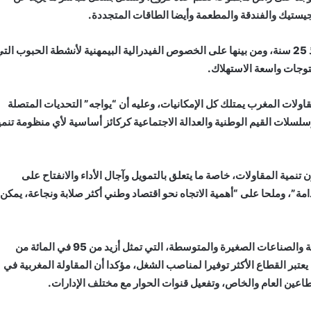
ستيك والفندقة والمطعمة وأيضا الطاقات المتجددة.
وهو كذلك عضو نشيط في عدة فيدراليات وجمعيات مهنية منذ 25 سنة، ومن بينها على الخصوص الفيدرالية البيمهنية لأنشطة الحبوب الت
مقاولات المغرب يمتلك كل الإمكانيات، وعليه أن “يواجه” التحديات المتصلة
ار وسلسلات القيم الوطنية والعدالة الاجتماعية كركائز أساسية لأي منظومة تنمي
مية المقاولات، خاصة ما يتعلق بالتمويل وآجال الأداء والانفتاح على
امة”، وملحا على “أهمية الاتجاه نحو اقتصاد وطني أكثر صلابة ونجاعة، يمكن
وتبقى الأولوية، بالنسبة للعلج، للمقاولات الصغرى والمتوسطة والصناعات الصغيرة والمتوسطة، التي تمثل أزيد من 95 في المائة من
تبر القطاع الأكثر توفيرا لمناصب الشغل، مؤكدا أن المقاولة المغربية في
عين العام والخاص، وتفعيل قنوات الحوار مع مختلف الإدارات.