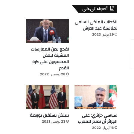
أضواء تي.في
الخطاب الملكي السامي
بمناسبة عيد العرش
29 يوليو، 2023
لقجع يدين الممارسات
المشينة لبعض
المحسوبين على كرة
القدم
28 ديسمبر، 2022
سياسي جزائري: على
بلينكن يستقبل بوريطة
الجزائر أن تعتذر للمغرب
23 نوفمبر، 2021
16 أبريل، 2022