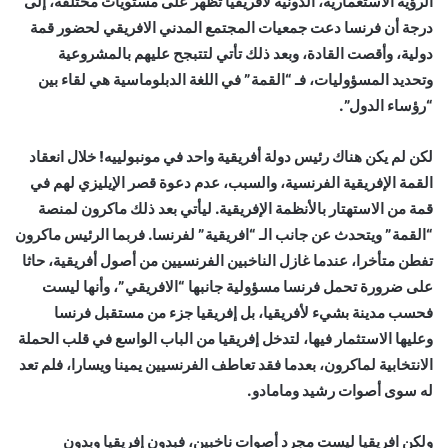
الرؤية الاستعمارية، الدونية لأفريقيا تظهر على مستويات مختلفة، إلى
درجة أن فرنسا دعت جمعيات المجتمع المدني الافريقي لحضور قمة
دولية، وأقصت القادة، وبعد ذلك تأتي لتتبجح عليهم بالمشروعية
وتحديد المسؤوليات، فـ “القمة” في اللغة الدبلوماسية هي لقاء بين
“رؤساء الدول”.
لكن لم يكن هناك رئيس دولة أفريقية واحد في مونبولييه! خلال انعقاد
القمة الإفريقية الفرنسية، والسبب، عدم دعوة قصر الإيليزي لهم في
قمة من الاستهتار بالأنظمة الإفريقية. ليأتي بعد ذلك ماكرون لمنصة
“القمة” ويتحدث عن جانب الـ “افريقية” لفرنسا. فربما الرئيس ماكرون
تفطن متأخرا، عندما غازل الناخبين الفرنسيين من أصول أفريقية، حاثا
على ضرورة تحمل فرنسا مسؤولية جانبها “الافريقي”، وأنها ليست
فحسب مدينة بشيء لأفريقيا، بل إفريقيا جزء من مستقبل فرنسا
وعليها الاستثمار فيها، لتدخل إفريقيا من الباب الواسع في قلب الحملة
الانتخابية لماكرون، بعدما فقد تعاطف الفرنسيين يمينا ويسارا، فلم تعد
له سوى أصوات رشيد ومامادو.
ولكن افريقيا ليست مجرد أصوات ناخبين، فبدون إفريقيا وبدون