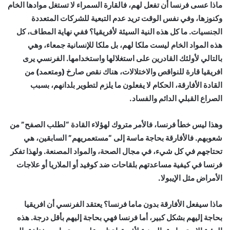
ماذا عسى فرنسا أن تفعل لهم، فالقارة السمراء لا تستغل موادها الخام
وكنوزها، وفي نفس الوقت تريد عدم التبعية للشركات المتعددة
الجنسيات. ما كل هذه النية السيئة لأفريقيا؟ ففي نهاية المطاف، كل
هذه المواد الخام ليست ملكا لهم، بل ملكا للإنسانية جمعاء، وهي
بالتالي لأولئك القادرين على استغلالها واستخدامها. الفرنسي يرى
افريقيا قارة للنواقص والاختلالات، هناك نقص صارخ (ومتعمد) من
القادة الأفارقة، الحكام لا يفعلون ما يلزم لتطوير بلدانهم، بسبب
الصراع القبلي الدائم والفساد.
وهذا ليس خطأ فرنسا، فالأمر متروك لهؤلاء القادة “لطلب الصفح” من
شعوبهم. فالأفارقة بحاجة ماسة إلى “مستعمريهم” السابقين، هي
تحتاجهم في كل شيء، في مجال الصحة، والمواد المصنعة. ولهذا تفكر
فرنسا في كيفية مساعدتهم بلقاحات ضد كوفيد أو الملاريا أو علاجات
الأمراض مثل الإيبولا.
ماذا سيفعل الأفارقة بدون ماما فرنسا؟ يعتقد الفرنسي أن افريقيا
بحاجة إليهم بشكل كبير، أما فرنسا فهي بحاجة إليهم بأقل درجة. هذه