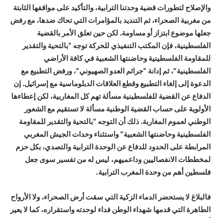
والإصلاح لتطورات قضية وحدتنا الترابية، والتأكيد على مواقفها الثابتة
من مغربية الصحراء، ثم التنديد بالمؤامرات التي تحاك ضدها، مع رفض
جعلها موضوع ابتزاز أو مساومة. لكن حين تعلق الأمر بالقضية
الفلسطينية، فإن المكتب التنفيذي للحركة توجه “بالتحية والتقدير
للمقاومة الفلسطينية وحاضنتها الشعبية في كافة الأراضي
الفلسطينية”، ثم إدانة “جرائم العدو الصهيوني”، ورفض التطبيع مع
الدعوة إلى إلغاء التطبيع وقطع العلاقات الدبلوماسية مع إسرائيل. إن
الدفاع عن القضية للفلسطينية مسألة تهم كل المغاربية، لكن إعطاءها
الأولوية على حساب القضية الوطنية مسألة لا تستقيم مع الشعور
الوطني لعموم المغاربة. ذلك أن التوجه “بالتحية والتقدير للمقاومة
الفلسطينية وحاضنتها الشعبية” واستثناء وحدات الجيش المغربي
المرابطة على الحدود للدفاع عن الوحدة الترابية والتصدي، بكل حزم
لمخططات الانفصاليين وداعميهم، ليس له من تفسير سوى جعل
فلسطين أهم من وحدة المغرب الترابية.
فالبلاغ لا يستحضر الدماء الزكية التي سقت أرض الصحراء، ولا الأرواح
الطاهرة التي قدمها شهداء الوطن فداء لوحدته واستقراره، كما لا يعير