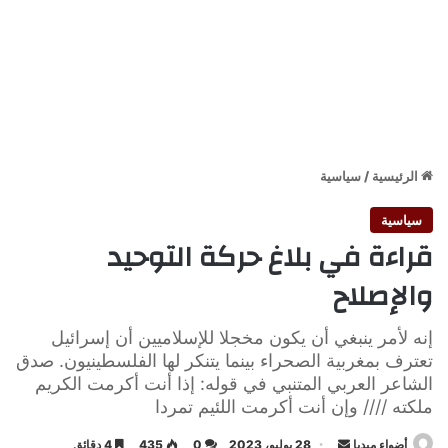
الرئيسية
/
سياسية
سياسية
قراءة في بلاغ حركة التوحيد
والإصلاح
إنه لأمر ينبغي أن يكون مخجلا للإسلاميين أن إسرائيل
تعترف بمغربية الصحراء بينما يتنكر لها الفلسطينيون. صدق
الشاعر العربي المتنبي في قوله: إذا أنت أكرمت الكريم
ملكته //// وإن أنت أكرمت اللئيم تمردا
أرسل
أضواء ميديا
28 يوليو، 2023
0
435
4 دقائق