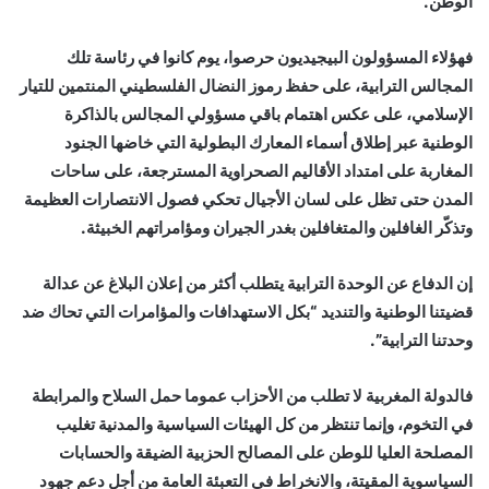
الوطن.
فهؤلاء المسؤولون البيجيديون حرصوا، يوم كانوا في رئاسة تلك
المجالس الترابية، على حفظ رموز النضال الفلسطيني المنتمين للتيار
الإسلامي، على عكس اهتمام باقي مسؤولي المجالس بالذاكرة
الوطنية عبر إطلاق أسماء المعارك البطولية التي خاضها الجنود
المغاربة على امتداد الأقاليم الصحراوية المسترجعة، على ساحات
المدن حتى تظل على لسان الأجيال تحكي فصول الانتصارات العظيمة
وتذكّر الغافلين والمتغافلين بغدر الجيران ومؤامراتهم الخبيثة.
إن الدفاع عن الوحدة الترابية يتطلب أكثر من إعلان البلاغ عن عدالة
قضيتنا الوطنية والتنديد “بكل الاستهدافات والمؤامرات التي تحاك ضد
وحدتنا الترابية”.
فالدولة المغربية لا تطلب من الأحزاب عموما حمل السلاح والمرابطة
في التخوم، وإنما تنتظر من كل الهيئات السياسية والمدنية تغليب
المصلحة العليا للوطن على المصالح الحزبية الضيقة والحسابات
السياسوية المقيتة، والانخراط في التعبئة العامة من أجل دعم جهود