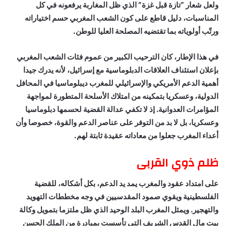
ولعل شعار “تازة قبل غزة” الذي ظل المغاربة يرفعونه في كل
المناسبات، دليل قاطع على كون الشعب المغربي حسم اختياراته
ورتّب أولوياته بما تقتضيه المصلحة العليا للوطن.
في هذا الإطار، كان الترحيب الكبير من عموم فئات الشعب المغربي
بإعلان استئناف العلاقات الدبلوماسية مع إسرائيل، لأنه يدرك جيدا
أهمية الدعم الأمريكي والإسرائيلي للمغرب ديبلوماسيا في المحافل
الدولية، وعسكريا بتمكينه من امتلاك الأسلحة المتطورة لمواجهة
المؤامرات العدوانية. إذ لا تكفي عدالة القضية لحسمها دبلوماسيا
وعسكريا، بل لا بد من التوفر على عناصر الدعم والقوة، خصوصا وأن
أعداء المغرب جعلوا من معاداته عقيدة ثابتة لهم.
ظلم ذوي القربى
على امتداد عقود والمغرب يمد يد الدعم، بكل أشكاله، للقضية
الفلسطينية ويقوي صمود المقدسيين في وجه مخططات التهويد
والتهجير. ويمثل المغرب البلد الوحيد الذي ظل ملتزما بتمويل وكالة
بيت مال القدس الشريف التي تأسست بمبادرة من الملك الحسن