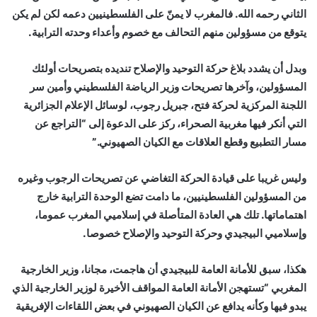
الثاني رحمه الله. فالمغرب لا يمنّ على الفلسطينيين دعمه لكن لم يكن
يتوقع من مسؤولين منهم التحالف مع خصوم وأعداء وحدته الترابية.
وبدل أن يشدد بلاغ حركة التوحيد والإصلاح تنديده بتصريحات أولئك
المسؤولين، وآخرها تصريحات وزير الرياضة الفلسطيني وأمين سر
اللجنة المركزية لحركة فتح، جبريل رجوب، لوسائل الإعلام الجزائرية
التي أنكر فيها مغربية الصحراء، ركز على الدعوة إلى “التراجع عن
مسار التطبيع وقطع العلاقات مع الكيان الصهيوني.”
وليس غريبا على قيادة الحركة التغاضي عن تصريحات الرجوب وغيره
من المسؤولين الفلسطينيين، ما دامت تضع الوحدة الترابية خارج
اهتماماتها. تلك هي العادة المتأصلة في إسلاميي المغرب عموما،
وإسلاميي البيجيدي وحركة التوحيد والإصلاح خصوصا.
هكذا، سبق للأمانة العامة للبيجيدي أن هاجمت، مجانا، وزير الخارجية
المغربي “تستهجن الأمانة العامة المواقف الأخيرة لوزير الخارجية الذي
يبدو فيها وكأنه يدافع عن الكيان الصهيوني في بعض اللقاءات الإفريقية