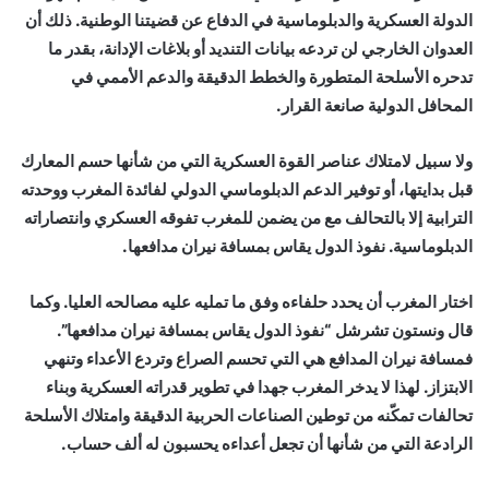
الدولة العسكرية والدبلوماسية في الدفاع عن قضيتنا الوطنية. ذلك أن
العدوان الخارجي لن تردعه بيانات التنديد أو بلاغات الإدانة، بقدر ما
تدحره الأسلحة المتطورة والخطط الدقيقة والدعم الأممي في
المحافل الدولية صانعة القرار.
ولا سبيل لامتلاك عناصر القوة العسكرية التي من شأنها حسم المعارك
قبل بدايتها، أو توفير الدعم الدبلوماسي الدولي لفائدة المغرب ووحدته
الترابية إلا بالتحالف مع من يضمن للمغرب تفوقه العسكري وانتصاراته
الدبلوماسية. نفوذ الدول يقاس بمسافة نيران مدافعها.
اختار المغرب أن يحدد حلفاءه وفق ما تمليه عليه مصالحه العليا. وكما
قال ونستون تشرشل “نفوذ الدول يقاس بمسافة نيران مدافعها”.
فمسافة نيران المدافع هي التي تحسم الصراع وتردع الأعداء وتنهي
الابتزاز. لهذا لا يدخر المغرب جهدا في تطوير قدراته العسكرية وبناء
تحالفات تمكّنه من توطين الصناعات الحربية الدقيقة وامتلاك الأسلحة
الرادعة التي من شأنها أن تجعل أعداءه يحسبون له ألف حساب.