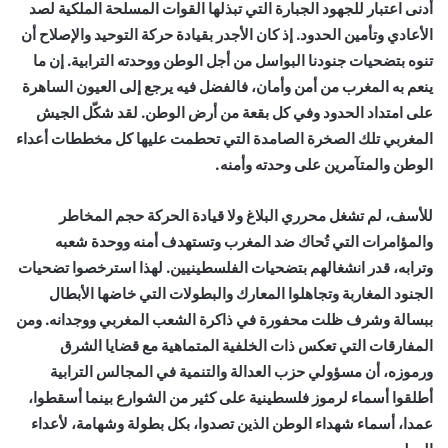
أدنى اعتبار للجهود الجبارة التي تبذلها القوات المسلحة الملكية لصد
الأعادي وتأمين الحدود. إذ كان الأجدر بقيادة حركة التوحيد والإصلاح أن
تنوه بتضحيات جنودنا البواسل من أجل الوطن ووحدته الترابية. إن ما
ينعم به المغرب من أمن وأمان، فالفضل فيه يرجع إلى العيون الساهرة
على امتداد الحدود وفي كل بقعة من أرض الوطن. لقد شكّل الجيش
المغربي تلك الصخرة الصامدة التي تحطمت عليها كل مخططات أعداء
الوطن والمتآمرين على وحدته وأمنه.
للأسف، لم تشغل محرري البلاغ ولا قيادة الحركة حجم المخاطر
والمؤامرات التي تُحاك ضد المغرب وتستهدف أمنه ووحدة شعبه
وترابه، قدر انشغالهم بتضحيات الفلسطينيين. لهذا استرخصوا تضحيات
الجنود المغاربة وتجاهلوا المعارك والبطولات التي خاضها الأبطال
ببسالة وشرف ظلت محفورة في ذاكرة الشعب المغربي ووجدانه. ومن
المفارقات التي تعكس ذات الخلفية المتماهية مع قضايا الشرق
ورموزه، أن مسؤولي حزب العدالة والتنمية في المجالس الترابية
أطلقوا أسماء لرموز فلسطينية على كثير من الشوارع بينما أسقطوا،
عمدا، أسماء شهداء الوطن الذين تصدوا، بكل بطولة وشهامة، لأعداء