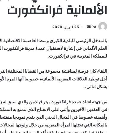
الألمانية فرانكفورت
أرسل
RA
25 فبراير، 2020
بريدا
بالمدخل الرئيسي للبلدية الكبرى وسط العاصمة الاقتصادية ا
إلكترونيا
العلم الألماني في إشارة لاستقبال عمدة مدينة فرانكفورت السي
للمملكة المغربية في فرانكفورت.
اللقاء كان فرصة لمناقشة مجموعة من القضايا المختلفة التي ته
أجل توطيد العلاقات المغربية الألمانية، خصوصا أنها المرة ا
بشكل ثنائي.
من جهته اشاد عمدة فرانكفورت بيتر فيلدمن والذي سبق له زي
في العقدين الأخيرين وأثنى على الانفتاح الذي تتمتع به المملك
وأهميته خصوصا في المجال الديني الذي يقدم نموذجا منفتحا م
بالمكانة التي تحتلها المرأة المغربية من خلال ولوجها لمجال
منطقة فرانكفورت وضواحيها، فقد أكد السيد العمدة على أنها تع