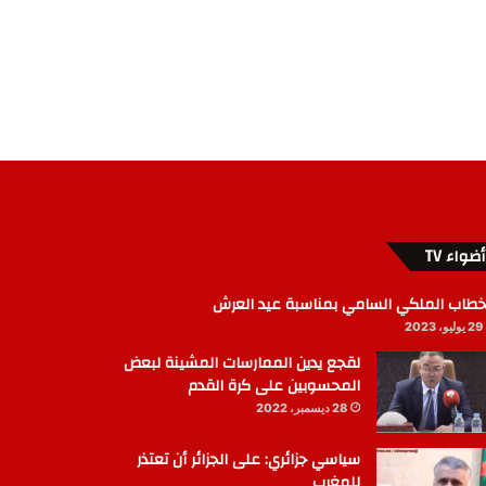
أضواء TV
خطاب الملكي السامي بمناسبة عيد العرش
29 يوليو، 2023
لقجع يدين الممارسات المشينة لبعض
المحسوبين على كرة القدم
28 ديسمبر، 2022
سياسي جزائري: على الجزائر أن تعتذر
للمغرب