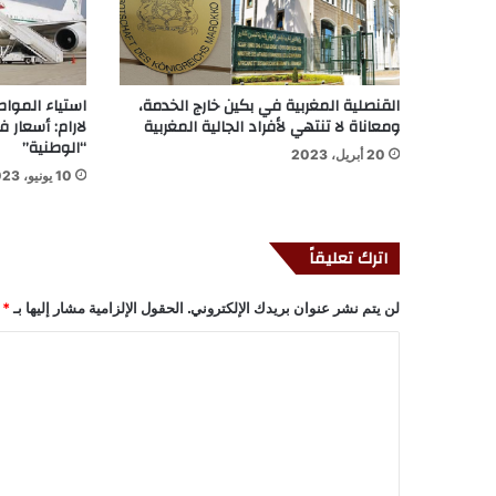
القنصلية المغربية في بكين خارج الخدمة،
استياء المواط
ومعاناة لا تنتهي لأفراد الجالية المغربية
لارام: أسعار ف
“الوطنية”
20 أبريل، 2023
10 يونيو، 2023
اترك تعليقاً
لن يتم نشر عنوان بريدك الإلكتروني.
الحقول الإلزامية مشار إليها بـ
*
ا
ل
ت
ع
ل