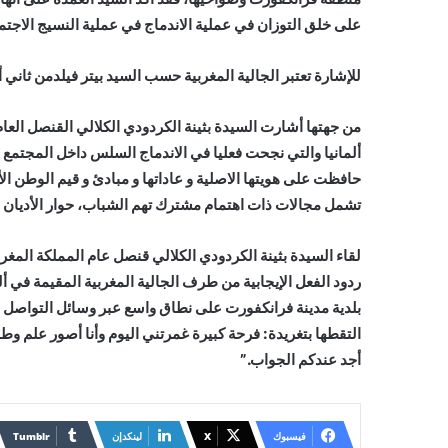
على خلق التوزان في عملية الاندماج في عملية النسيج الاجتم
للإشارة تعتبر الجالية المغربية حسب السيد بيتر فيلدمن ثاني
من جهتها أشارت السيدة بثينة الكردودي الكلالي القنصل العا
ألمانيا والتي نجحت فعليا في الاندماج السلس داخل المجتمع ا
حافظت على هويتها الاصلية و عاداتها و مبادئ و قيم الوطن ا
تشمل مجالات ذات اهتمام مشترك تهم الشباب، حوار الأديان 
لقاء السيدة بثينة الكردودي الكلالي قنصل عام المملكة المغ
ردود الفعل الإيجابية من طرف الجالية المغربية المقيمة في أ
بلدية مدينة فرانكفورت على نطاق واسع عبر وسائل التواصل ا
التقطها بتغريدة: فرحة كبيرة غمرتني اليوم وأنا أصور علم و
أجد عندكم الجواب.”
فيسبوك
X
لينكدإن