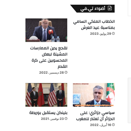
أضواء تي.في
الخطاب الملكي السامي
بمناسبة عيد العرش
29 يوليو، 2023
لقجع يدين الممارسات
المشينة لبعض
المحسوبين على كرة
القدم
28 ديسمبر، 2022
سياسي جزائري: على
بلينكن يستقبل بوريطة
الجزائر أن تعتذر للمغرب
23 نوفمبر، 2021
16 أبريل، 2022