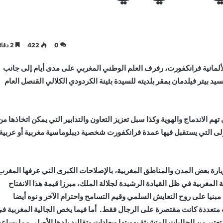
0
422
2 دقائق
لألمانية فرانكفورت، رفرف العلم الوطني المغربي على مدى أيام إلى جانب
د بيتر فيلدمان بمقر بلديته للسيدة بثينة الكردودي الكلالي القنصل العام
م الاندماج والهوية وكذا سبل تعزيز التعاون والتدابير التي يمكن اتخاذها من
لأولى التي يستقبل فيها عمدة فرانكفورت شخصية ديبلوماسية مغربية أو عربية
ارة بعض المدن والمناطق المغربية، بالإصلاحات الكبرى التي عرفها المغرب
ة المغربية في ظل القيادة الرشيدة لجلالة الملك، مبرزا قيمة هذا الانفتاح
بنيا على روح التعايش السلمي وقيم التسامح واحترام الآخر و نوه أيضا
ات متعددة كانت مقتصرة على الرجال فقط. أما فيما يخص الجالية المغربية ف
تبر من الجاليات المتشبثة بهويتها وبعادات وتقاليد بلدها الأصلي مما يساعد