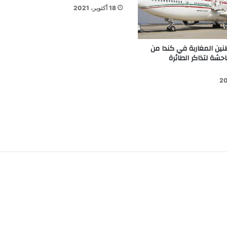
18 أكتوبر، 2021
نين المغاربة في كندا من
احشة لتذاكر الطائرة