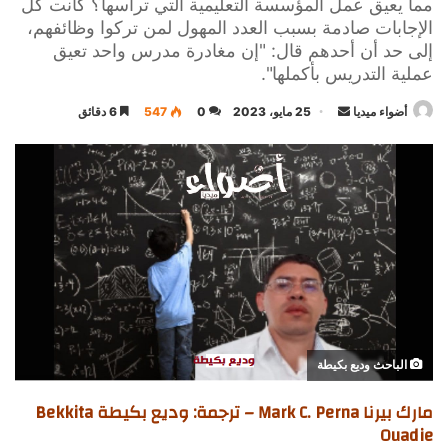
مما يعيق عمل المؤسسة التعليمية التي ترأسها؟ كانت كل
الإجابات صادمة بسبب العدد المهول لمن تركوا وظائفهم،
إلى حد أن أحدهم قال: "إن مغادرة مدرس واحد تعيق
عملية التدريس بأكملها".
أرسل
أضواء ميديا
25 مايو، 2023
0
547
6 دقائق
بريدا
إلكترونيا
الباحث وديع بكيطة
مارك بيرنا Mark C. Perna – ترجمة: وديع بكيطة Bekkita
Ouadie