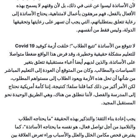
لأن الأساتذة ليسوا عن غنى في ذلك، بل لأن وقتهم لا يسمح بهذه
الأفعال بالفعل، فهم مرهقون بأعمال لامتناهية، يحتاج الأساتذة إلى
رعاية تتعلق بمتطلباتهم، التي يجب أن تسهر على رعايتها وتحقيقها
الدولة، وليس فقط من أنفسهم.
لا تتوقع من الأساتذة “تتبع الطلاب”؛ خلقت أزمة كوفيد 19 Covid
للتعليم مشكلة حقيقية وخطيرة، وقد فرض هذا الواقع ضغطا متواصلا
على الأساتذة، والذين لديهم أيضا أعباء مستقبلية تتعلق بتغير
السياسات والمطالب. وكان من المتوقع أن العودة إلى التعليم المباشر
من شأنها أن تحل هذه الأزمة ويعود الطلاب إلى مستواهم المطلوب،
لكن الأمر أكبر من ذلك كما قلنا سلفا؛ كنتيجة، إننا كأمة أمريكية نحتاج
إلى المدرسة والفصل، لأننا ننطلق من هناك، وهي الطريق الوحيدة نحو
المستقبل المجيد.
يجب إعادة بناء الثقة؛ والتذكير بهذه الحقيقة “ما يحتاجه الطلاب
والتلاميذ من أجل تواصل فعال، هو نفسه ما يحتاجه الأساتذة”، كما
يفترض فحص مكامن الخلل والعلل والأسباب وراء تعرض العلاقة بين