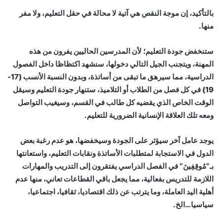
بالتأكيد، إن موجة النقص هي آتية لا محالة في حقل التعليم، ولا مفر
منها.
ستنخفض جودة التعليم؛ لأن المدرسين الحاليين يفرون من هذه
المهنة، ويتجنب الجيل التالي دخولها، سنشهد اكتظاظا داخل الفصول
الدراسية، مما سيرهق ما تبقى من أساتذة، وبدون النسبة الأنسب (17-
19) في كل فصل من الطلاب أو التلاميذ، ستنهار جودة التعليم وسيقل
الوقت الخاص الذي يقضيه كل طالب في القسم، وسيغيب التواصل
ومعه تلك العلاقة الإنسانية الضرورية للتعليم.
يوجد عامل آخر سيؤثر على الجودة وسيخفضها، هو عدم رغبة بعض
الدول في الاستجابة لمتطلبات الأساتذة ونقابات التعليم، واستعانتها
بـ”مُوقِفِينَ” في الفصل الدراسي يفتقرون إلى التدريب والمهارات
اللازمة للتدريس بفعالية، مما يجعل باقي القطاعات تعاني، منها عدم
أهلية اليد العاملة، وما يترتب عن ذلك اقتصاديا، ثقافيا، اجتماعيا،
سياسيا…الخ.