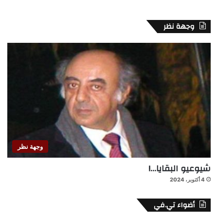
وجهة نظر
وجهة نظر
شيوعيو البقايا…!
4 أكتوبر، 2024
أضواء تي.في