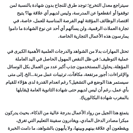
سيتراجع معدل التخرج؛ توجد طرق للنجاح بدون شهادة بالنسبة لمن
توقفوا أو انقطعوا عن المدرسة، وليس لديهم أي علاقة بها؟ يتيح
اقتصاد الوظائف المؤقتة لهم الفرصة المناسبة للعمل، خاصة، في
تجارة العملات الرقمية، ولن يسألهم أي أحد عن نوع الشهادة ما داموا
يمارسون هذه الأعمال التجارية الخاصة.
تحتل المهارات بدلا من الشواهد والدرجات العلمية الأهمية الكبرى في
عملية التوظيف؛ في ظل النقص المهول الحاصل في اليد العاملة
المؤهلة، يحاول المستخدمون جذب أكبر عدد من العمال بكل الوسائل
والإغراءات: أجور مرتفعة، مكافآت، ترتيبات عمل مرنة…الخ. إلى متى
سيستمر هذا الوضع في التشغيل؟ رغم انعدام القدرة لدى هؤلاء للقيام
بأي عمل، رغم أن ليس لديهم حتى شهادة الثانوية العامة (يقابلها
بالمغرب شهادة البكالوريا).
يتمتع هذا الجيل من رواد الأعمال بدرجة عالية من الذكاء، بحيث يدركون
مبكرا مصادر الدخل المادي، ويغادرون سفينة التعليم التي تغرق،
ويقطعون أي علاقة بينهم وبينها، ولا يأبهون بالشواهد، ما دامت الخبرة