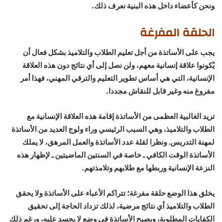
ونحن كأعضاء داخل هذه البنية نعرف ذلك.
الحلقة المفرغة
يجب على الأساتذة من أجل تعليم الطلاب والتلاميذ بشكل فعال أن
يُكونوا علاقة إنسانية معهم، ولن نصل إلى أي نتائج دون هذه العلاقة
الإنسانية، التي هي أساس تطوير التعليم والترقي المهني، فهذا أمر
مفروغ منه وغير قابل للنقاش مجددا.
تريد الغالبية العظمى من الأساتذة إقامة هذه العلاقة الإنسانية مع
الطلاب والتلاميذ، وهي السبب الرئيسي وراء ولوج العديد من الأساتذة
لمهنة التدريس. ونظرا لقلة عدد الأساتذة والعمل المرهق، لا يملك
الأساتذة الوقت الكافي ـ خاصة في السنتين الماضيتين ـ لإظهار هذه
النزعة الإنسانية وربطها مع طلابهم وتلامذتهم.
يخلق هذا الوضع حلقة مفرغة؛ تتراكم الأعباء على الأساتذة ولا يحقق
الطلاب والتلاميذ أي نتائج مرضية، لذلك تزداد الحاجة إلى تحقيق
الكفايات المطلوبة، ويصبح الأساتذة في وضع لا يحسد عليه، ورغم ذلك