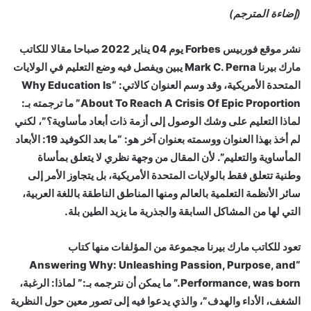
(إضاءة المترجم)
نشر موقع فوربيس Forbes يوم 04 يناير 2022 صباحا مقالا للكاتب
مارك بيرنا Mark C. Perna يبين ويفصل فيه وضع التعليم في الولايات
المتحدة الأمريكية، وقد وسم العنوان كالاتي: “Why Education Is
About To Reach A Crisis Of Epic Proportion” ما ترجمته بـ:
لماذا التعليم على وشك الوصول إلى أزمة ذات أبعاد مأساوية؟”، لكني
لم أخذ بهذا العنوان ووسمته بعنوان آخر هو: “ما بعد الكوفيد 19: الأبعاد
المأساوية والتعليم”. لأن المقال من وجهة نظري لا يتعلق بمأساة
وطنية تتعلق فقط بالولايات المتحدة الأمريكية، بل يتجاوز الأمر إلى
سائر الأنظمة التعلمية بالعالم ومنها المناطق الناطقة باللغة العربية،
التي لها من المشاكل السابقة والجذرية ما يزيد الطين بلة.
تعود للكاتب مارك بيرنا مجموعة من المؤلفات منها كتاب
“Answering Why: Unleashing Passion, Purpose, and
Performance, was born.” ما يمكن أن نترجمه بـ:” لماذا: الرغبة،
الشغف، الأداء والهدف”، والذي يدعوا فيه إلى تصور معين حول النظرية