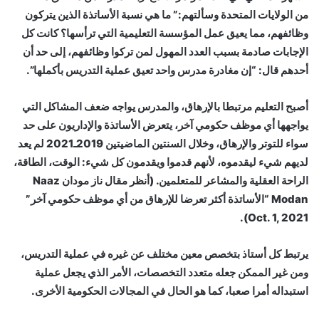
من الولايات المتحدة وسألتهم:” ما هي نسبة الأساتذة الذين يتركون
وظائفهم، مما يعيق عمل المؤسسة التعليمية التي ترأسها؟ كانت كل
الإجابات صادمة بسبب العدد المهول لمن تركوا وظائفهم، إلى حد أن
أحدهم قال: “إن مغادرة مدرس واحد تعيق عملية التدريس بأكملها”.
أصبح التعليم مرتبطا بالإرهاق، والمدرس يواجه ضعف المشاكل التي
يواجهها أي موظف حكومي آخر، يتعرض الأساتذة والإداريون على حد
سواء للتوتر والإرهاق، وخلال السنتين الماضيتين 2019ـ2021 لم يعد
لديهم شيء ليقدموه، لأنهم قدموا ويقدمون كل شيء: الوقت، الطاقة،
الراحة العقلية والمشاعر للمتعلمين. (أنظر مقال ناز مودان Naaz
Modan “الأساتذة أكثر تعرضا للإرهاق من أي موظف حكومي آخر”
Oct. 1, 2021).
يرتبط كل أستاذ بتخصص معين مختلف عن غيره في عملية التدريس،
ومن غير الممكن جعله متعدد التخصصات، الأمر الذي يجعل عملية
استبداله أمرا صعبا، كما هو الحال في المجالات الحكومية الأخرى.