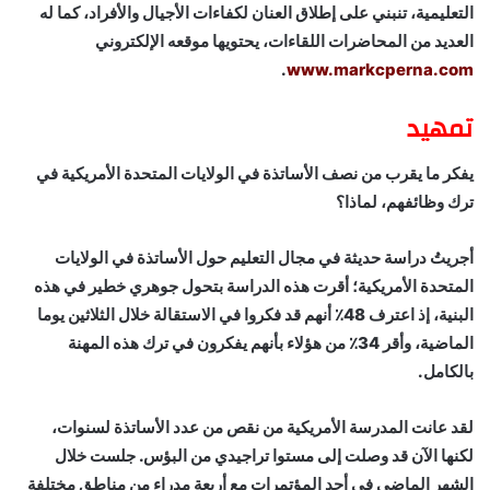
التعليمية، تنبني على إطلاق العنان لكفاءات الأجيال والأفراد، كما له
العديد من المحاضرات اللقاءات، يحتويها موقعه الإلكتروني
.
www.markcperna.com
تمهيد
يفكر ما يقرب من نصف الأساتذة في الولايات المتحدة الأمريكية في
ترك وظائفهم، لماذا؟
أجريتُ دراسة حديثة في مجال التعليم حول الأساتذة في الولايات
المتحدة الأمريكية؛ أقرت هذه الدراسة بتحول جوهري خطير في هذه
البنية، إذ اعترف 48٪ أنهم قد فكروا في الاستقالة خلال الثلاثين يوما
الماضية، وأقر 34٪ من هؤلاء بأنهم يفكرون في ترك هذه المهنة
بالكامل.
لقد عانت المدرسة الأمريكية من نقص من عدد الأساتذة لسنوات،
لكنها الآن قد وصلت إلى مستوا تراجيدي من البؤس. جلست خلال
الشهر الماضي في أحد المؤتمرات مع أربعة مدراء من مناطق مختلفة