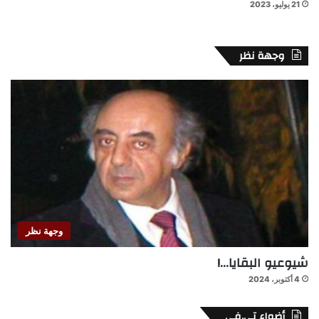
21 يوليو، 2023
وجهة نظر
وجهة نظر
شيوعيو البقايا…!
4 أكتوبر، 2024
أضواء تي.في