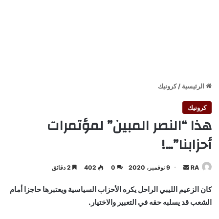
الرئيسية
/
كرونيك
كرونيك
هذا “النصر المبين” لمؤتمرات
أحزابنا”…!
أرسل
RA
9 نوفمبر، 2020
0
402
2 دقائق
بريدا
كان الزعيم الليبي الراحل يكره الأحزاب السياسية ويعتبرها حاجزا أمام
إلكترونيا
الشعب قد يسلبه حقه في التعبير والاختيار.