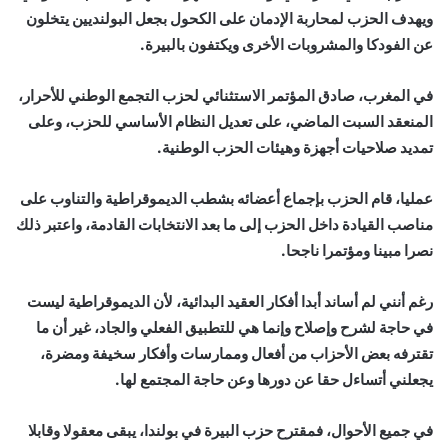
ويهدف الحزب لمحاربة الإدمان على الكحول بجعل البولنديين يتخلون
عن الفودكا والمشروبات الأخرى ويكتفون بالبيرة.
في المغرب، صادق المؤتمر الاستثنائي لحزب التجمع الوطني للأحرار،
المنعقد السبت الماضي، على تعديل النظام الأساسي للحزب، وعلى
تمديد صلاحيات أجهزة وهيئات الحزب الوطنية.
عمليا، قام الحزب بإجماع أعضائه بشطب الديموقراطية والتناوب على
مناصب القيادة داخل الحزب إلى ما بعد الانتخابات القادمة، واعتبر ذلك
نصرا مبينا ومؤتمرا ناجحا.
رغم أنني لم أساند أبدا أفكار العقيد البدائية، لأن الديموقراطية ليست
في حاجة لشرح وإصلاح وإنما هي للتطبيق الفعلي والجاد، غير أن ما
تقترفه بعض الأحزاب من أفعال وممارسات وأفكار سخيفة ومضرة،
يجعلني أتساءل حقا عن دورها وعن حاجة المجتمع لها.
في جميع الأحوال، فمقترح حزب البيرة في بولندا، يبقى معقولا وقابلا