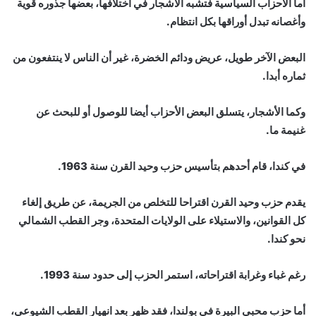
أما الأحزاب السياسية فتشبه الأشجار في اختلافها، بعضها جذوره قوية
وأغصانه تبدل أوراقها بكل انتظام.
البعض الآخر طويل، عريض ودائم الخضرة، غير أن الناس لا ينتفعون من
ثماره أبدا.
وكما الأشجار، يتسلق البعض الأحزاب أيضا للوصول أو للبحث عن
غنيمة ما.
في كندا، قام أحدهم بتأسيس حزب وحيد القرن سنة 1963.
يقدم حزب وحيد القرن اقتراحا للتخلص من الجريمة، عن طريق إلغاء
كل القوانين، والاستيلاء على الولايات المتحدة، وجر القطب الشمالي
نحو كندا.
رغم غباء وغرابة اقتراحاته، استمر الحزب إلى حدود سنة 1993.
أما حزب محبي البيرة في بولندا، فقد ظهر بعد انهيار القطب الشيوعي،