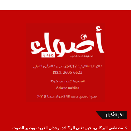
اخر الأخبار
مصطفى البركاني، حين تغنى الرݣادة بوجدان الغربة، ويصير الصوت