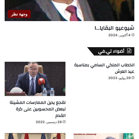
وجهة نظر
شيوعيو البقايا…!
4 أكتوبر، 2024
أضواء تي.في
الخطاب الملكي السامي بمناسبة
عيد العرش
29 يوليو، 2023
لقجع يدين الممارسات المشينة
لبعض المحسوبين على كرة
القدم
28 ديسمبر، 2022