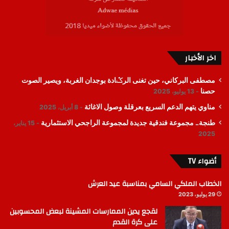
اخر الأخبار
مصطفى البركاني، حين تغنى الرݣادة بوجدان الغربة، ويصير الصوت
حصنا
13 يوليو، 2025
مناوي يتهم الدعم السريع بعرقلة وصول الاغاثة
8 أبريل، 2025
طنجة.. مجموعة فندقية جديدة لمجموعة الراجحي الاستثمارية
15 يناير،
2025
أضواء TV
الخطاب الملكي السامي بمناسبة عيد العرش
29 يوليو، 2023
لقجع يدين الممارسات المشينة لبعض المحسوبين
على كرة القدم