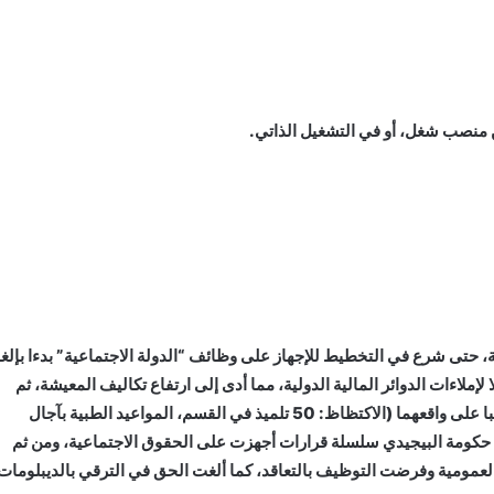
منصب شغل، أو في التشغيل الذاتي.
 حتى شرع في التخطيط للإجهاز على وظائف “الدولة الاجتماعية” بدءا بإلغا
لاءات الدوائر المالية الدولية، مما أدى إلى ارتفاع تكاليف المعيشة، ثم
التخفيض من ميزانيتي التعليم والصحة؛ الأمر الذي انعكس سلبا على واقعهما (الاكتظاظ: 50 تلميذ في القسم، المواعيد الطبية بآجال
 حكومة البيجيدي سلسلة قرارات أجهزت على الحقوق الاجتماعية، ومن ثم
لعمومية وفرضت التوظيف بالتعاقد، كما ألغت الحق في الترقي بالديبلومات