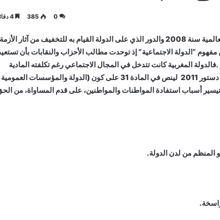
0
385
4 دقائق
بدأ الحديث عن “الدولة الاجتماعية” مع اندلاع الأزمة المالية العالمية سنة 2008 والدور الذي على الدولة القيام به للتخفيف من آثار الأزمة
 مفهوم “الدولة الاجتماعية” إذ توحدت مطالب الأحزاب والنقابات بأن تستعيد
ر .فالدولة المغربية كانت تتدخل في المجال الاجتماعي رغم تكلفته المادية
(صندوق المقاصة، المبادرة الوطنية للتنمية البشرية..). وجاء دستور 2011 لينص في المادة 31 على كون (الدولة والمؤسسات العمومية
 لتيسير أسباب استفادة المواطنات والمواطنين، على قدم المساواة، من الح
و المنظم من لدن الدولة.
راسخة.