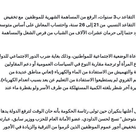
والأخطر في القرارات ذلك المتعلق بنظام التقاعد (تمديد سن التقاعد ب3 سنوات، الرفع من المساهمة الشهرية للموظفين مع تخفيض
نسبة المعاش من 2,5 % إلى 2% ورفع سنوات الاستفادة من التقاعد النسبي من 21 إلى 26 سنة، واحتساب المعاش على أساس مت
د يقود حتما إلى حرمان عشرات الآلاف من الشباب من فرص الشغل والمساهمة
عاة الوضعية الاجتماعية للمواطنين، وذلك بغاية ضرب الدور الاجتماعي للدول
 المرأة أو ترجمة مقاربة النوع في السياسات العمومية أو دعم المقاولين
 والتهميش من الاستفادة من الماء والكهرباء (تعاني مناطق عديدة من
القروي لم يستطيعوا الاستفادة من التعليم عن بعد بسبب انعدام الكهرباء).
رة آخر شطر بلغته الكمية المستهلكة من طرف الأسر ولو بقطرة ماء عند
أعلنها بنكيران حين تولى رئاسة الحكومة بأنه حان الوقت لترفع الدولة يدها
لمتوحش” نسج لحسن الداودي، عضو الأمانة العام للحزب ووزير سابق، عبارته
ن بتخفيض أجور عموم الموظفين الذين حُرموا من الترقية والزيادة في الأجور