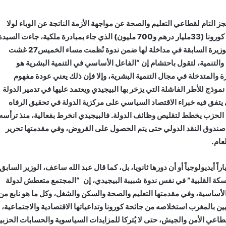
التام لقطاعي التعليم والصحة عن مواجهة الأزمة الناتجة عن الوباء لولا
الدعم المالي المهم الذي وفره الصندوق الخاص بتدبير جائحة كورونا (33مليار درهم و700 مليون) الذي جاء بمبادرة ملكية، جاءت السيد
بسيمة الحقاوي عضو الأمانة العامة لحزب العدالة والتنمية والوزيرة السابقة في مداخلة لها ضمن ندوة نُظمت مساء الخميس27 غشت
 الملتقى الوطني 16 لشبيبة العدالة والتنمية، لتقول باحتشام إن “الفاعل الأساسي في التنمية البشرية هو
درة والمتدخلة في مجال التنمية البشرية، وإلا فإن ذلك يعني عودة مفهوم
 نموذج للأطر الفاشلة التي يزخر بها البيجيدي ويعتمد عليها في تدمير الدولة
يتفق فيه خبراء الاقتصاد السياسي على مركزية الدولة في تحقيق الرفاه
 الحزب يخطط لتقليص وظائف الدولة. فالبيجيدي انخرط بفعالية، منذ ترأسه
صندوق النقد الدولي حتى يتم الحصول على القروض، وفي مقدمتها تحرير
عام.
ً أيديولوجياً أو أن دورها ثانويا، بل، كما قال عبد الله ساعف، الوزير السابق
ة القلبية” في نفس ندوة شبيبة البيجيدي، إن
“المجتمع متعطش لدولة
الأساسية، وفي مقدمتها التعليم والصحة والسكن والشغل، وكل ما هو نابع من
 بالمغرب استخلاصه من جائحة كورونا وتداعياتها الاقتصادية والاجتماعية،
طاعي الأمن والجيش، حتى لا يُتركا للمزايدات السياسوية والحسابات الحزبي