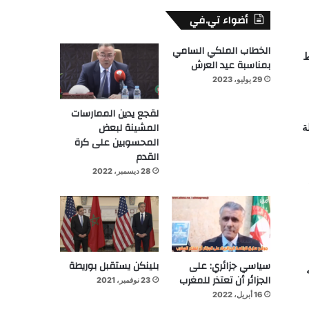
أضواء تي.في
الخطاب الملكي السامي
وسط
بمناسبة عيد العرش
29 يوليو، 2023
لقجع يدين الممارسات
المشينة لبعض
ة
المحسوبين على كرة
القدم
28 ديسمبر، 2022
سياسي جزائري: على
بلينكن يستقبل بوريطة
الجزائر أن تعتذر للمغرب
23 نوفمبر، 2021
16 أبريل، 2022