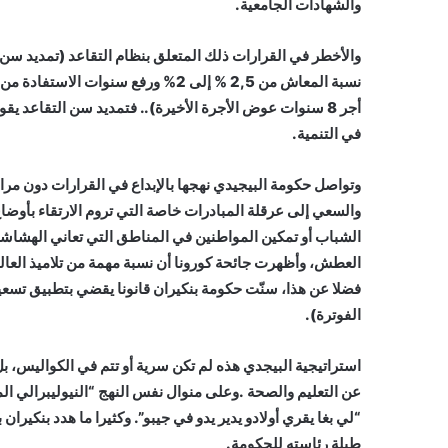
والشهادات الجامعية.
أجر 8 سنوات عوض الأجرة الأخيرة).. فتمديد سن التقاع
في التنمية.
وتواصل حكومة البيجيدي نهجها بالإبداع في القرارات دون مرا
والسعي إلى عرقلة المبادرات خاصة التي تروم الارتقاء بأوضاع
الشباب أو تمكين المواطنين في المناطق التي تعاني الهشاشة
العطش، وأظهرت جائحة كورونا أن نسبة مهمة من تلاميذ العالم 
فضلا عن هذا، سنّت حكومة بنكيران قانونا يقضي بتطبيق تسعي
الفوترة).
استراتيجية البيجدي هذه لم تكن سرية أو تتم في الكواليس، بل 
عن التعليم والصحة .وعلى منوال نفس النهج “النيوليبرالي ا
“لي بغا يقري أولادو يدير يدو في جيبو”. وكثيرا ما هدد بنكيرا
طيلة رئاسته للحكومة.