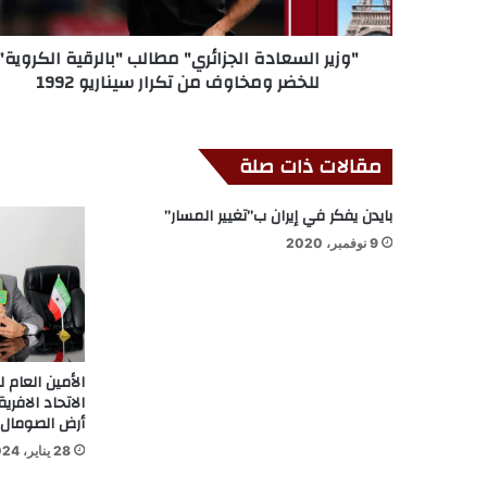
"وزير السعادة الجزائري" مطالب "بالرقية الكروية"
للخضر ومخاوف من تكرار سيناريو 1992
مقالات ذات صلة
بايدن يفكر في إيران ب”تغيير المسار”
9 نوفمبر، 2020
الاتحاد الافر
أرض الصومال
28 يناير، 2024