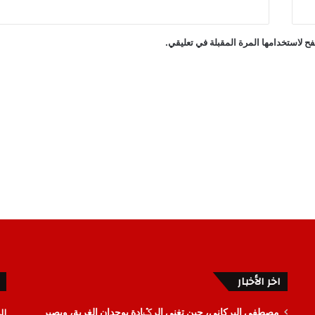
ح لاستخدامها المرة المقبلة في تعليقي.
اخر الأخبار
ال
مصطفى البركاني، حين تغنى الرݣادة بوجدان الغربة، ويصير