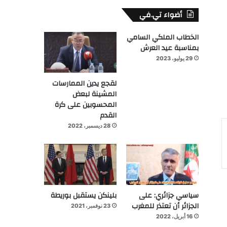
أضواء تي.في
الخطاب الملكي السامي
بمناسبة عيد العرش
29 يوليو، 2023
لقجع يدين الممارسات
المشينة لبعض
المحسوبين على كرة
القدم
28 ديسمبر، 2022
سياسي جزائري: على
بلينكن يستقبل بوريطة
الجزائر أن تعتذر للمغرب
23 نوفمبر، 2021
16 أبريل، 2022