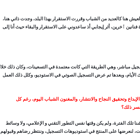
نسا في سنة 1989، راقني العيش هنا كالعديد من الشباب وقررت الاستقرار بهذا البلد، وجدت ذاتي هنا،
انين ٱخرين، أثر إيجابي أذ ساعدوني على الاستقرار والبقاء حيث أنا إلى
يل مباشر، وهي الطريقة التي كانت معتمدة في التسعينات، وكان ذلك خلا
لأيام، وبعدها تم عرض التسجيل الصوتي في الاستوديو، وكلل ذلك العمل
بداع وتحقيق النجاح والانتشار، والمغنون الشباب اليوم، رغم كل
فسر ذلك؟
 تلك الفترة، ولم يكن وقتها نفس التطور التقني و الإعلامي، ولا وسائط
اكيت، لنعرضها على المنتج في استوديوهات التسجيل، وننتظر رضاهم وقبولهم