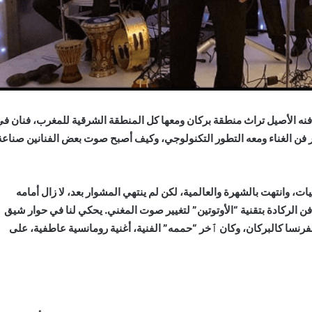
فنه الأصيل تراث منطقة بركان ومعها كل المنطقة الشرقية للمغرب، فنان ف
فن الغناء ومعه التطور التكنولوجي، وكيف أصبح صوت بعض الفنانين صناعة
يات، وانتهت بالشهرة والعالمية، لكن لم ينتهي المشوار بعد، لا زال أمامه
لركادة بتقنية “الأوتوتين” لتغيير صوت المغني. يحكي لنا في حوار شيق
فرنسا كالبركان، وكان ٱخر “حممه” الفنية، أغنية رومانسية عاطفية، على