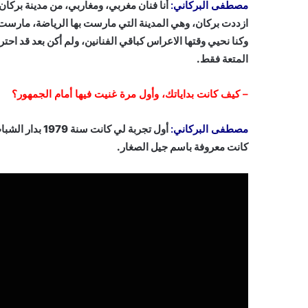
مصطفى البركاني:
أنا فنان مغربي، ومغاربي، من مدينة بركان
ازددت بركان، وهي المدينة التي مارست بها الرياضة، مارست ك
وكنا نحيي وقتها الاعراس كباقي الفنانين، ولم أكن بعد قد احتر
المتعة فقط.
–
كيف كانت بداياتك، وأول مرة غنيت فيها أمام الجمهور؟
مصطفى البركاني:
أول تجربة لي ك
كانت معروفة باسم جيل الصغار.