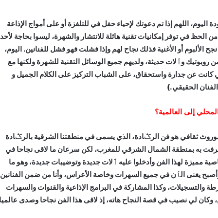
 اليوم، اللهم إذا تم دعوتك لإحياء حفل في للتلفزة أو على أمواج الإذاعة
ر من الحظ في توفر إمكانيات تقنية هائلة للانتشار والشهرة، ليسوا بحاجة لأحد،
جح الألبوم أو الأغنية فذلك نجاح لهم وإذا فشلت فهو فشل للفنانين. اليوم،
روبوتيك وٱلات حديثة، ولديهم جميع الوسائل التقنية للشهرة ولكنها مع
 كانت عن جدارة واستحقاق، على الشباب التركيز على الكلام الجميل و
الفنان الحقيقي.)
لمحلي إلى العالمية؟
وروث ثقافي هو فن الرݣادة، الذي يسمى في منطقتنا الشرقية بالرݣادة
، عرفت به بمنطقة الشمال الشرقي للمغرب، لكن سرعان ما لاقى نجاحا في
ة مميزة لهذا الفن وأدخلوا عليه ٱلات جديدة وتوضيبات جديدة، وهو ما
 وأصبح يغنى الٱن في جميع السهرات وخاصة الأعراس، وأنا من ضمن الفنانين
شرطة والتسجيلات، وكذا المشاركة في البرامج الإذاعية والقنوات والسهرات
ن، وكان لي نصيب في قصة النجاح هاته، إذ لاقى هذا الفن نجاحا وصدى عالميا