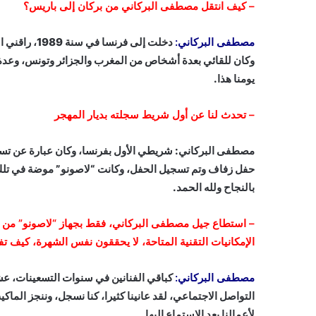
–
كيف انتقل مصطفى البركاني من بركان إلى باريس؟
مصطفى البركاني:
دخلت إلى فر
وكان للقائي بعدة أشخاص من المغرب والجزائر وتونس، وعدة فن
يومنا هذا.
–
تحدث لنا عن أول شريط سجلته بديار المهجر
مصطفى البركاني: شريطي الأول بفرنسا، وكان عبارة عن تسج
حفل زفاف وتم تسجيل الحفل، وكانت “لاصونو” موضة في تلك ا
بالنجاح ولله الحمد.
– استطاع جيل مصطفى البركاني، فقط بجهاز “لاصونو” من الإ
الإمكانيات التقنية المتاحة، لا يحققون نفس الشهرة، كيف ت
مصطفى البركاني:
كباقي الفنانين في سنوات التسعينات، عشنا
التواصل الاجتماعي، لقد عانينا كثيرا، كنا نسجل، وننجز الم
لأعمالنا بعد الاستماع إليها.