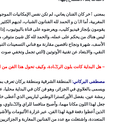
بمعنى ٱخر كان الفنان يعاني، لم تكن نفس الإمكانيات الموجودة
المغربية، أما الٱن و الحمد لله الفنانون الشباب، لديهم الكثي
يقومون بإنجاز فيديو كليب، ويعرضوه على قناة باليوتيوب، إذا ن
ليس هناك من يحكم على عمله، والحمد لله كل شيئ متوفر، من 
الأسف، شهرة ونجاح ناقصين مقارنة مع فناني التسعينات التي
النقي، والابتعاد عن تقنية الأوتوتين (التي تجمل وتخفي صوت 
–
هل البداية كانت بلون الرݣادة، وكيف تحول هذا الفن من ا
مصطفى البركاني:
المنطقة الشرقية ومنطقة بركان تعرف بم
ويسمى بالعلاوي في الجزائر، وهو فن كان في البداية محليا
رمشة عين، بفضل الأوركسترا الوطني لباريس الذي أعطى خاصي
جعل لهذا اللون مكانا مهما، وأصبح منافسا للراي والݣناوي،
الذين أعطوا دفعة قوية لهذا الفن، عبر غزارة الألبومات والأ
المتعددة، واشتغلت مع عدد من الفنانين المغاربة و الجزائريي