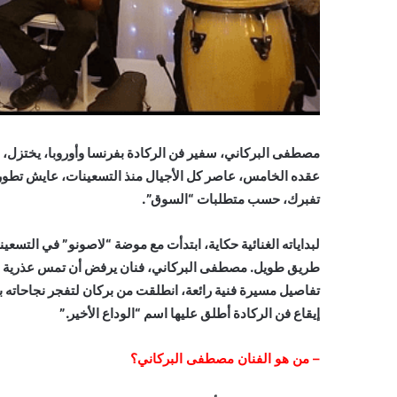
مصطفى البركاني، سفير فن الركادة بفرنسا وأوروبا، يختزل، 
عقده الخامس، عاصر كل الأجيال منذ التسعينات، عايش تطور 
تفبرك، حسب متطلبات “السوق”.
لبداياته الغنائية حكاية، ابتدأت مع موضة “لاصونو” في التسعين
طريق طويل. مصطفى البركاني، فنان يرفض أن تمس عذرية فن ا
تفاصيل مسيرة فنية رائعة، انطلقت من بركان لتفجر نجاحاته ب
إيقاع فن الركادة أطلق عليها اسم “الوداع الأخير.”
–
من هو الفنان مصطفى البركاني؟