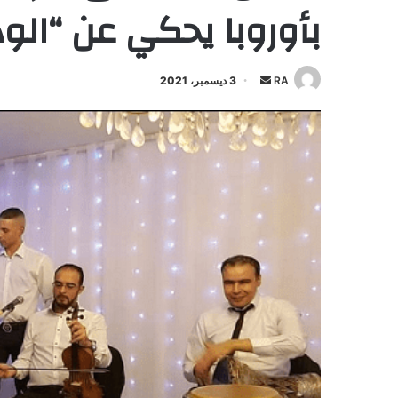
بأوروبا يحكي عن “الودا
أرسل
RA
3 ديسمبر، 2021
بريدا
إلكترونيا