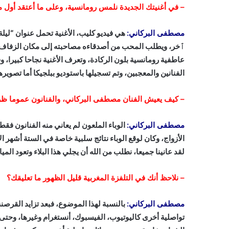
–
في أغنيتك الجديدة نلمس رومانسية، وعلى ما أعتقد أول م
مصطفى البركاني:
هي فيديو كليب، الأغنية تحمل عنوان “ليلة
ٱخر، ويطلب المحب من أصدقاءه مصاحبته إلى مكان الزفاف لتودي
عاطفية رومانسية بلون الركادة، وتعرف الأغنية نجاحا كبيرا، و
الفنانين والمعجبين، وتم تسجيلها باستوديو ببلجيكا أما تصوير
–
كيف يعيش الفنان مصطفى البركاني، والفنانون عموما ظر
مصطفى البركاني:
الوباء الملعون لم يعاني منه الفنانون ف
الأزواج، وكان لوقع الوباء نتائج سلبية خاصة في الستة أشهر الأ
لقد عانينا جميعا، نطلب من الله أن يجلي هذا البلاء وتعود الميا
–
نلاحظ أنك في التلفزة المغربية قليل الظهور ما تعليقك؟
مصطفى البركاني:
بالنسبة لهذا الموضوع، فبعد تزايد القرص
تواصلية أخرى كاليوتيوب، الفيسبوك، أنستغرام وغيرها، وحتى أ