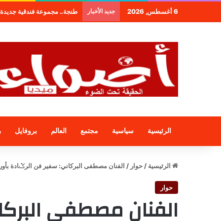
6 أغسطس, 2026
جديد الأخبار
طنجة.. مجموعة فندقية جديدة 
الرئيسية
سياسية
مجتمع
العالم
بروفايل
ر
الرئيسية
/
حوار
/
الفنان مصطفى البركاني: سفير فن الرݣادة بأورو
حوار
الفنان مصطفى البركا