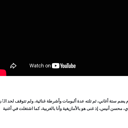
م يضم ستة أغاني، ثم تلته عدة ألبومات وأشرطة غنائية، ولم تتوقف لحد الٱن
محسن أنيس، إذ غنى هو بالأمازيغية وأنا بالغربية، كما اشتغلت في أغنية