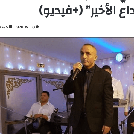
ع الأخير” (+فيديو)
0
376
5 دقائق