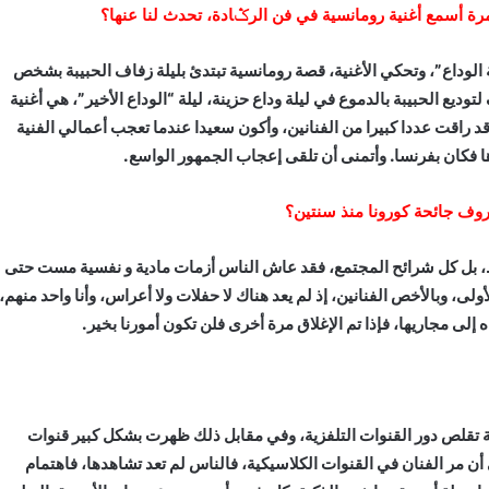
رة أسمع أغنية رومانسية في فن الرݣادة، تحدث لنا عنها؟
 الوداع”، وتحكي الأغنية، قصة رومانسية تبتدئ بليلة زفاف الحبيبة بشخص
ع الحبيبة بالدموع في ليلة وداع حزينة، ليلة “الوداع الأخير”، هي أغنية
قد راقت عددا كبيرا من الفنانين، وأكون سعيدا عندما تعجب أعمالي الفنية
ها فكان بفرنسا. وأتمنى أن تلقى إعجاب الجمهور الواسع.
وف جائحة كورونا منذ سنتين؟
قط، بل كل شرائح المجتمع، فقد عاش الناس أزمات مادية و نفسية مست حتى
ولى، وبالأخص الفنانين، إذ لم يعد هناك لا حفلات ولا أعراس، وأنا واحد منهم،
ه إلى مجاريها، فإذا تم الإغلاق مرة أخرى فلن تكون أمورنا بخير.
نة تقلص دور القنوات التلفزية، وفي مقابل ذلك ظهرت بشكل كبير قنوات
ن مر الفنان في القنوات الكلاسيكية، فالناس لم تعد تشاهدها، فاهتمام