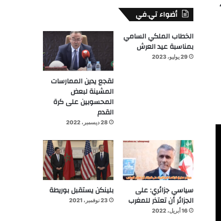
أضواء تي.في
الخطاب الملكي السامي
بمناسبة عيد العرش
29 يوليو، 2023
لقجع يدين الممارسات
المشينة لبعض
المحسوبين على كرة
القدم
28 ديسمبر، 2022
سياسي جزائري: على
بلينكن يستقبل بوريطة
الجزائر أن تعتذر للمغرب
23 نوفمبر، 2021
16 أبريل، 2022