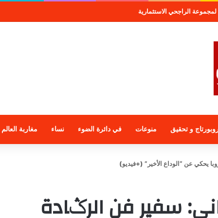
لمجموعة الراجحي الاستثمارية
وبورتاج و تحقيق
منوعات
في دائرة الضوء
نساء
مغاربة العالم
با يحكي عن “الوداع الأخير” (+فيديو)
ني: سفير فن الرݣادة